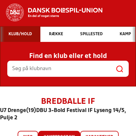
Hvad vil du søge efter?
KLUB/HOLD
RÆKKE
SPILLESTED
KAMP
INDHOLD OG NYHEDER
Find en klub eller et hold
STILLINGER, RESULTATER, KLUBBER OG
HOLD
BREDBALLE IF
U7 Drenge(19)DBU 3-Bold Festival IF Lyseng 14/5,
Pulje 2