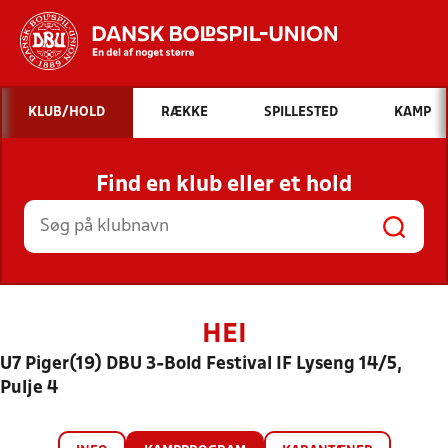
Hvad vil du søge efter?
KLUB/HOLD
RÆKKE
SPILLESTED
KAMP
INDHOLD OG NYHEDER
Find en klub eller et hold
STILLINGER, RESULTATER, KLUBBER OG
HOLD
HEI
U7 Piger(19) DBU 3-Bold Festival IF Lyseng 14/5,
Pulje 4