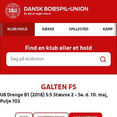
Hvad vil du søge efter?
KLUB/HOLD
RÆKKE
SPILLESTED
KAMP
INDHOLD OG NYHEDER
Find en klub eller et hold
STILLINGER, RESULTATER, KLUBBER OG
HOLD
GALTEN FS
U8 Drenge B1 (2018) 5:5 Stævne 2 - Sø. d. 10. maj,
Pulje 102