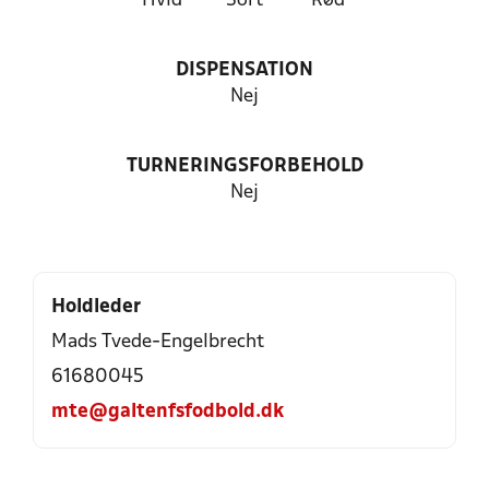
Hvid
Sort
Rød
DISPENSATION
Nej
TURNERINGSFORBEHOLD
Nej
Holdleder
Mads Tvede-Engelbrecht
61680045
mte@galtenfsfodbold.dk