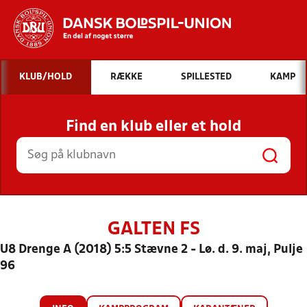
Hvad vil du søge efter?
KLUB/HOLD
RÆKKE
SPILLESTED
KAMP
INDHOLD OG NYHEDER
Find en klub eller et hold
STILLINGER, RESULTATER, KLUBBER OG
HOLD
GALTEN FS
U8 Drenge A (2018) 5:5 Stævne 2 - Lø. d. 9. maj, Pulje
96