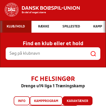
Hvad vil du søge efter?
KLUB/HOLD
RÆKKE
SPILLESTED
KAMP
INDHOLD OG NYHEDER
Find en klub eller et hold
STILLINGER, RESULTATER, KLUBBER OG
HOLD
FC HELSINGØR
Drenge u14 liga 1 Træningskamp
INFO
KAMPPROGRAM
KARANTÆNER