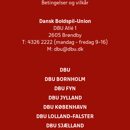
Betingelser og vilkår
Dansk Boldspil-Union
DBU Allé 1
2605 Brøndby
T: 4326 2222 (mandag - fredag 9-16)
M:
dbu@dbu.dk
DBU
DBU BORNHOLM
DBU FYN
DBU JYLLAND
DBU KØBENHAVN
DBU LOLLAND-FALSTER
DBU SJÆLLAND