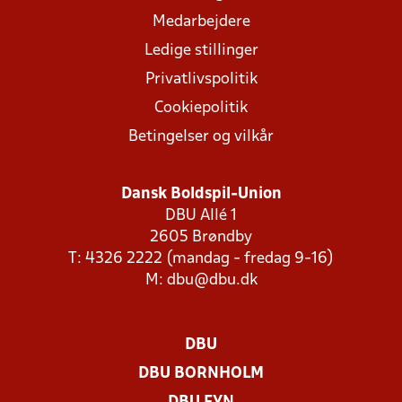
Medarbejdere
Ledige stillinger
Privatlivspolitik
Cookiepolitik
Betingelser og vilkår
Dansk Boldspil-Union
DBU Allé 1
2605 Brøndby
T: 4326 2222 (mandag - fredag 9-16)
M:
dbu@dbu.dk
DBU
DBU BORNHOLM