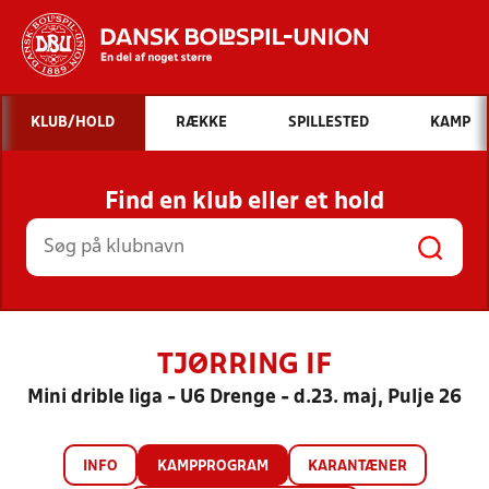
Hvad vil du søge efter?
KLUB/HOLD
RÆKKE
SPILLESTED
KAMP
INDHOLD OG NYHEDER
Find en klub eller et hold
STILLINGER, RESULTATER, KLUBBER OG
HOLD
TJØRRING IF
Mini drible liga - U6 Drenge - d.23. maj, Pulje 26
INFO
KAMPPROGRAM
KARANTÆNER