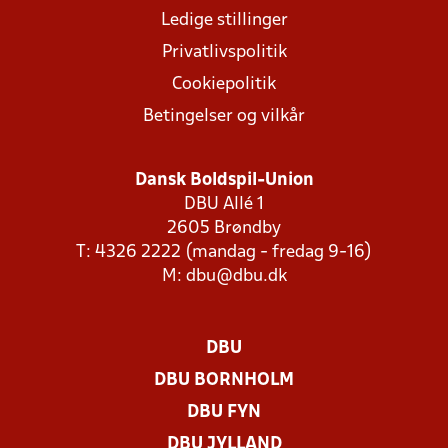
Ledige stillinger
Privatlivspolitik
Cookiepolitik
Betingelser og vilkår
Dansk Boldspil-Union
DBU Allé 1
2605 Brøndby
T: 4326 2222 (mandag - fredag 9-16)
M:
dbu@dbu.dk
DBU
DBU BORNHOLM
DBU FYN
DBU JYLLAND