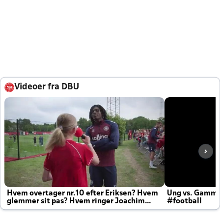
Videoer fra DBU
Hvem overtager nr.10 efter Eriksen? Hvem
Ung vs. Gamm
glemmer sit pas? Hvem ringer Joachim
#football
altid til efter kampe?