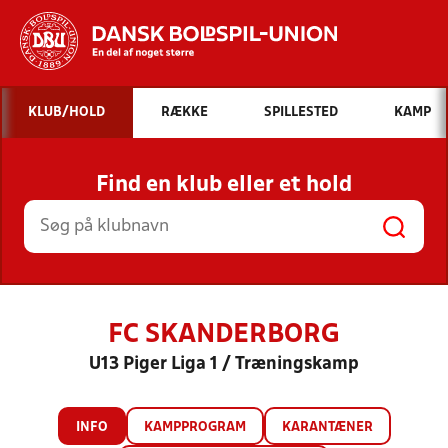
Hvad vil du søge efter?
KLUB/HOLD
RÆKKE
SPILLESTED
KAMP
INDHOLD OG NYHEDER
Find en klub eller et hold
STILLINGER, RESULTATER, KLUBBER OG
HOLD
FC SKANDERBORG
U13 Piger Liga 1 / Træningskamp
INFO
KAMPPROGRAM
KARANTÆNER