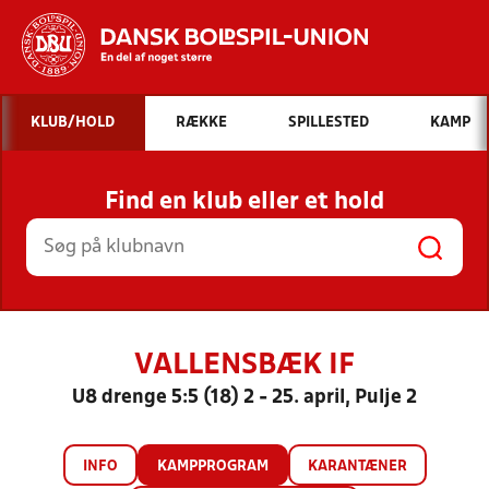
Hvad vil du søge efter?
KLUB/HOLD
RÆKKE
SPILLESTED
KAMP
INDHOLD OG NYHEDER
Find en klub eller et hold
STILLINGER, RESULTATER, KLUBBER OG
HOLD
VALLENSBÆK IF
U8 drenge 5:5 (18) 2 - 25. april, Pulje 2
INFO
KAMPPROGRAM
KARANTÆNER