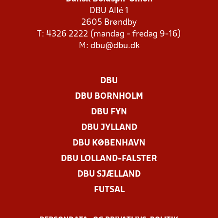
DBU Allé 1
2605 Brøndby
T: 4326 2222 (mandag - fredag 9-16)
M:
dbu@dbu.dk
DBU
DBU BORNHOLM
DBU FYN
DBU JYLLAND
DBU KØBENHAVN
DBU LOLLAND-FALSTER
DBU SJÆLLAND
FUTSAL