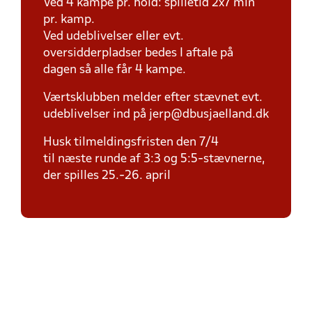
Ved 4 kampe pr. hold: spilletid 2x7 min
pr. kamp.
Ved udeblivelser eller evt.
oversidderpladser bedes I aftale på
dagen så alle får 4 kampe.
Værtsklubben melder efter stævnet evt.
udeblivelser ind på jerp@dbusjaelland.dk
Husk tilmeldingsfristen den 7/4
til næste runde af 3:3 og 5:5-stævnerne,
der spilles 25.-26. april