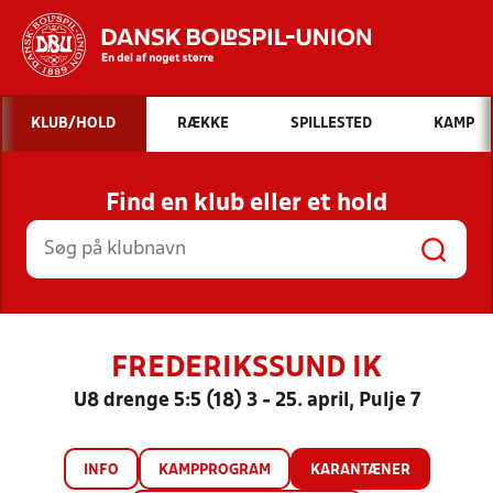
Hvad vil du søge efter?
KLUB/HOLD
RÆKKE
SPILLESTED
KAMP
INDHOLD OG NYHEDER
Find en klub eller et hold
STILLINGER, RESULTATER, KLUBBER OG
HOLD
FREDERIKSSUND IK
U8 drenge 5:5 (18) 3 - 25. april, Pulje 7
INFO
KAMPPROGRAM
KARANTÆNER