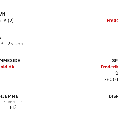
VN
 IK (2)
Fred
E
3 - 25. april
EMMESIDE
SP
old.dk
Frederi
K
3600 
 HJEMME
DIS
STRØMPER
Blå