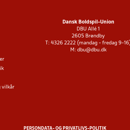
Dansk Boldspil-Union
DBU Allé 1
2605 Brøndby
T: 4326 2222 (mandag - fredag 9-16
M:
dbu@dbu.dk
ger
ik
 vilkår
PERSONDATA- OG PRIVATLIVS-POLITIK