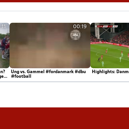
:11
00:19
en?
Ung vs. Gammel #fordanmark #dbu
Highlights: Danma
ger
#football