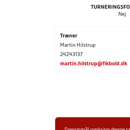
TURNERINGSF
Nej
Træner
Martin Hilstrup
24243137
martin.hilstrup@fikbold.dk
Spørgsmål omkring denne ræk