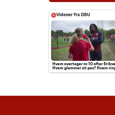
Videoer fra DBU
05
Hvem overtager nr.10 efter Eriks
Hvem glemmer sit pas? Hvem rin
Joachim altid til efter kampe?