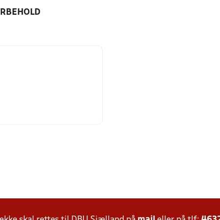
ORBEHOLD
ke skal rettes til DBU Sjælland på
mail
eller på tlf:
463