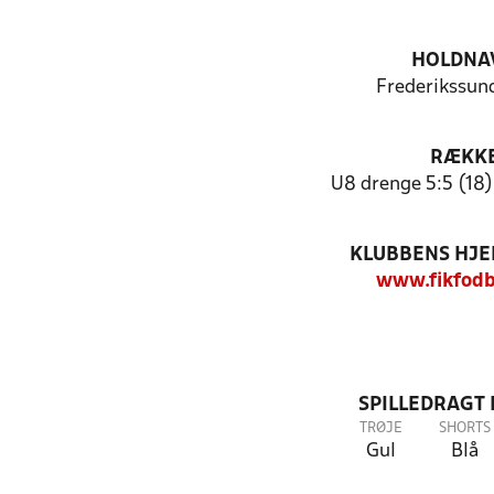
HOLDNA
Frederikssund
RÆKK
U8 drenge 5:5 (18) 
KLUBBENS HJ
www.fikfodb
SPILLEDRAGT
TRØJE
SHORTS
Gul
Blå