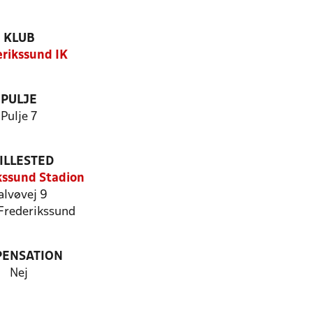
KLUB
erikssund IK
PULJE
Pulje 7
ILLESTED
kssund Stadion
alvøvej 9
Frederikssund
PENSATION
Nej