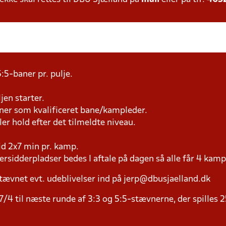
:5-baner pr. pulje.
jen starter.
æner som kvalificeret bane/kampleder.
ller hold efter det tilmeldte niveau.
tid 2x7 min pr. kamp.
versidderpladser bedes I aftale på dagen så alle får 4 kamp
tævnet evt. udeblivelser ind på jerp@dbusjaelland.dk
/4 til næste runde af 3:3 og 5:5-stævnerne, der spilles 2