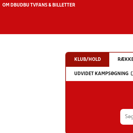
OM DBU
DBU TV
FANS & BILLETTER
KLUB/HOLD
RÆKK
UDVIDET KAMPSØGNING