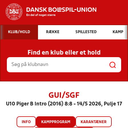
Hvad vil du søge efter?
KLUB/HOLD
RÆKKE
SPILLESTED
KAMP
INDHOLD OG NYHEDER
Find en klub eller et hold
STILLINGER, RESULTATER, KLUBBER OG
HOLD
GUI/SGF
U10 Piger B Intro (2016) 8:8 - 14/5 2026, Pulje 17
INFO
KAMPPROGRAM
KARANTÆNER