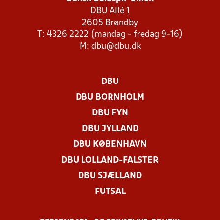
DBU Allé 1
2605 Brøndby
T: 4326 2222 (mandag - fredag 9-16)
M:
dbu@dbu.dk
DBU
DBU BORNHOLM
DBU FYN
DBU JYLLAND
DBU KØBENHAVN
DBU LOLLAND-FALSTER
DBU SJÆLLAND
FUTSAL