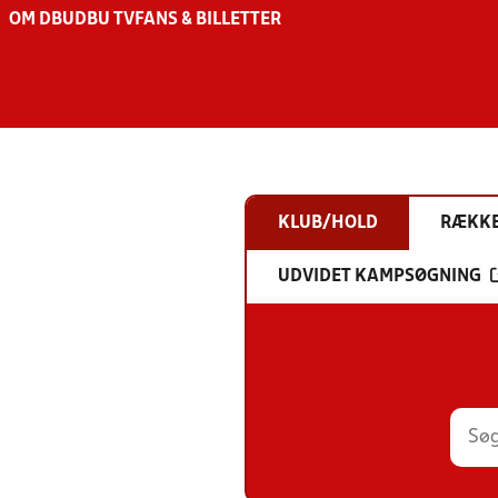
OM DBU
DBU TV
FANS & BILLETTER
KLUB/HOLD
RÆKK
UDVIDET KAMPSØGNING