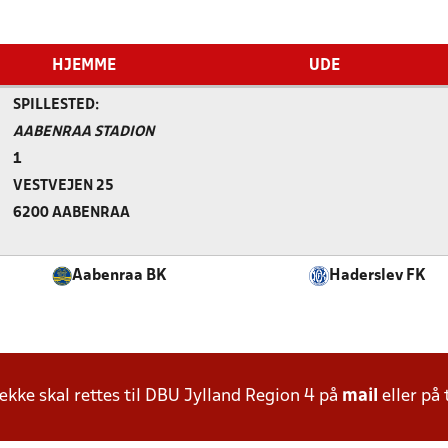
HJEMME
UDE
SPILLESTED:
AABENRAA STADION
1
VESTVEJEN 25
6200 AABENRAA
Aabenraa BK
Haderslev FK
ke skal rettes til DBU Jylland Region 4 på
mail
eller på 