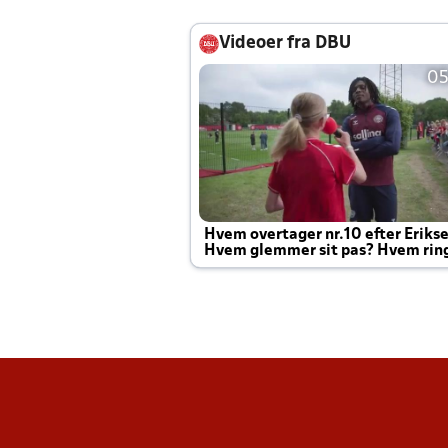
Videoer fra DBU
05
Hvem overtager nr.10 efter Eriks
Hvem glemmer sit pas? Hvem rin
Joachim altid til efter kampe?