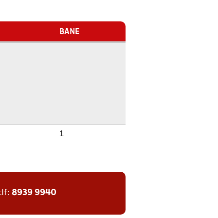
BANE
1
tlf:
8939 9940