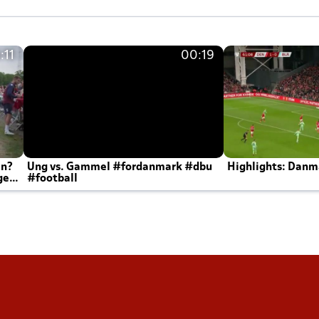
:11
00:19
en?
Ung vs. Gammel #fordanmark #dbu
Highlights: Danma
ger
#football