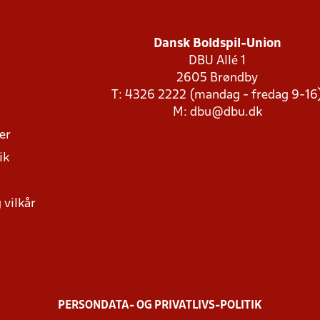
Dansk Boldspil-Union
DBU Allé 1
2605 Brøndby
T: 4326 2222 (mandag - fredag 9-16
M:
dbu@dbu.dk
ger
ik
 vilkår
PERSONDATA- OG PRIVATLIVS-POLITIK