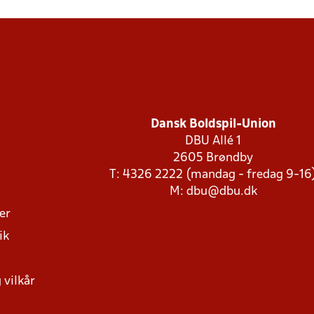
Dansk Boldspil-Union
DBU Allé 1
2605 Brøndby
T: 4326 2222 (mandag - fredag 9-16
M:
dbu@dbu.dk
ger
ik
 vilkår