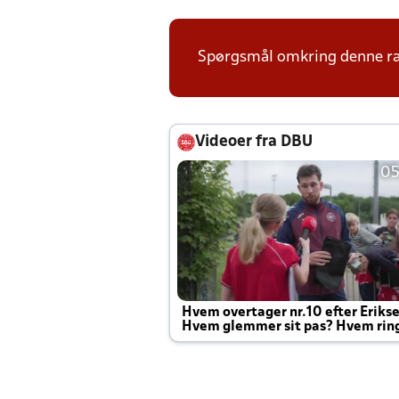
Spørgsmål omkring denne ræk
Videoer fra DBU
05
Hvem overtager nr.10 efter Eriks
Hvem glemmer sit pas? Hvem rin
Joachim altid til efter kampe?