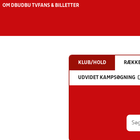
OM DBU
DBU TV
FANS & BILLETTER
KLUB/HOLD
RÆKK
UDVIDET KAMPSØGNING