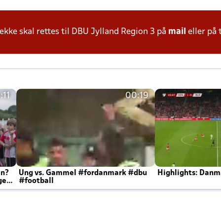
ke skal rettes til DBU Jylland Region 3 på
mail
eller på 
:11
00:19
en?
Ung vs. Gammel #fordanmark #dbu
Highlights: Danma
ger
#football