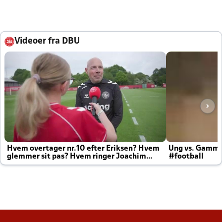
Videoer fra DBU
Hvem overtager nr.10 efter Eriksen? Hvem
Ung vs. Gamm
glemmer sit pas? Hvem ringer Joachim
#football
altid til efter kampe?