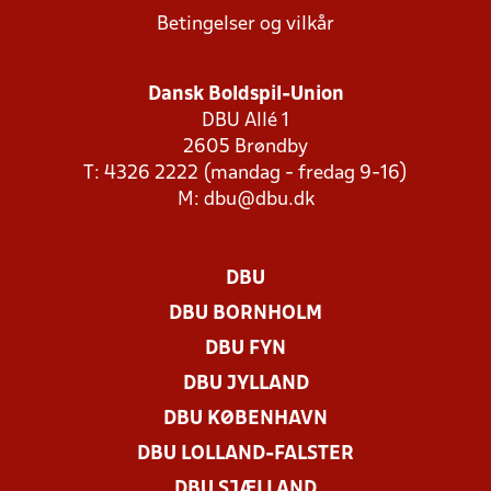
Betingelser og vilkår
Dansk Boldspil-Union
DBU Allé 1
2605 Brøndby
T: 4326 2222 (mandag - fredag 9-16)
M:
dbu@dbu.dk
DBU
DBU BORNHOLM
DBU FYN
DBU JYLLAND
DBU KØBENHAVN
DBU LOLLAND-FALSTER
DBU SJÆLLAND