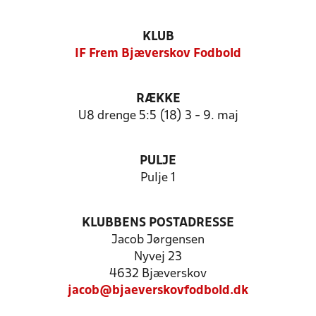
KLUB
IF Frem Bjæverskov Fodbold
RÆKKE
U8 drenge 5:5 (18) 3 - 9. maj
PULJE
Pulje 1
KLUBBENS POSTADRESSE
Jacob Jørgensen
Nyvej 23
4632 Bjæverskov
jacob@bjaeverskovfodbold.dk