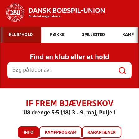
Hvad vil du søge efter?
KLUB/HOLD
RÆKKE
SPILLESTED
KAMP
INDHOLD OG NYHEDER
Find en klub eller et hold
STILLINGER, RESULTATER, KLUBBER OG
HOLD
IF FREM BJÆVERSKOV
U8 drenge 5:5 (18) 3 - 9. maj, Pulje 1
INFO
KAMPPROGRAM
KARANTÆNER