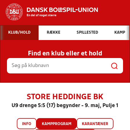
Hvad vil du søge efter?
KLUB/HOLD
RÆKKE
SPILLESTED
KAMP
INDHOLD OG NYHEDER
Find en klub eller et hold
STILLINGER, RESULTATER, KLUBBER OG
HOLD
STORE HEDDINGE BK
U9 drenge 5:5 (17) begynder - 9. maj, Pulje 1
INFO
KAMPPROGRAM
KARANTÆNER