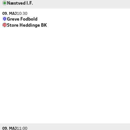
Næstved I.F.
09. MAJ
10:30
Greve Fodbold
Store Heddinge BK
09. MAJ
11:00