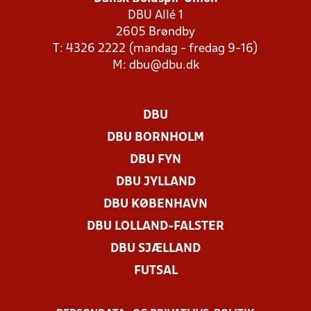
DBU Allé 1
2605 Brøndby
T: 4326 2222 (mandag - fredag 9-16)
M:
dbu@dbu.dk
DBU
DBU BORNHOLM
DBU FYN
DBU JYLLAND
DBU KØBENHAVN
DBU LOLLAND-FALSTER
DBU SJÆLLAND
FUTSAL