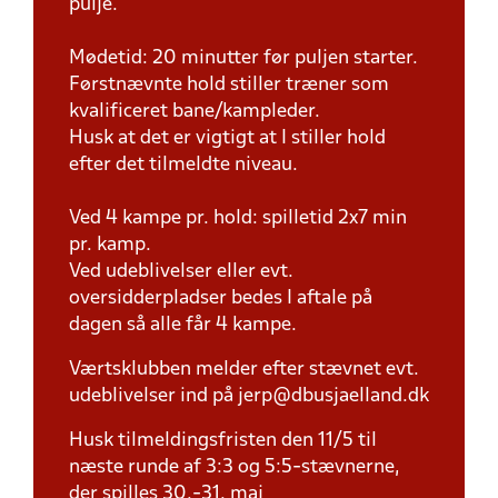
pulje.
Mødetid: 20 minutter før puljen starter.
Førstnævnte hold stiller træner som
kvalificeret bane/kampleder.
Husk at det er vigtigt at I stiller hold
efter det tilmeldte niveau.
Ved 4 kampe pr. hold: spilletid 2x7 min
pr. kamp.
Ved udeblivelser eller evt.
oversidderpladser bedes I aftale på
dagen så alle får 4 kampe.
Værtsklubben melder efter stævnet evt.
udeblivelser ind på jerp@dbusjaelland.dk
Husk tilmeldingsfristen den 11/5 til
næste runde af 3:3 og 5:5-stævnerne,
der spilles 30.-31. maj