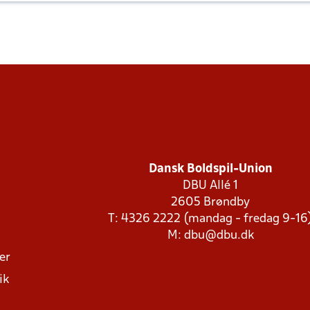
Dansk Boldspil-Union
DBU Allé 1
2605 Brøndby
T: 4326 2222 (mandag - fredag 9-16
M:
dbu@dbu.dk
ger
ik