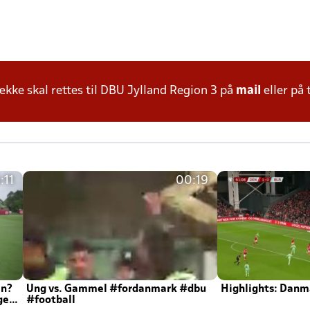
ke skal rettes til DBU Jylland Region 3 på
mail
eller på 
:11
00:19
en?
Ung vs. Gammel #fordanmark #dbu
Highlights: Danma
ger
#football