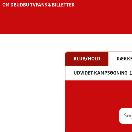
OM DBU
DBU TV
FANS & BILLETTER
KLUB/HOLD
RÆKK
UDVIDET KAMPSØGNING