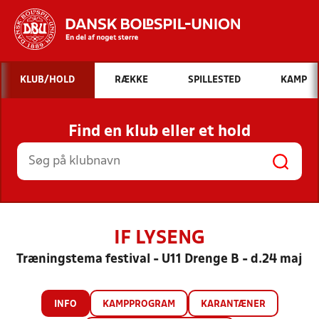
Hvad vil du søge efter?
KLUB/HOLD
RÆKKE
SPILLESTED
KAMP
INDHOLD OG NYHEDER
Find en klub eller et hold
STILLINGER, RESULTATER, KLUBBER OG
HOLD
IF LYSENG
Træningstema festival - U11 Drenge B - d.24 maj
INFO
KAMPPROGRAM
KARANTÆNER