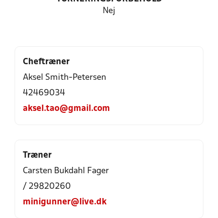
Nej
Cheftræner
Aksel Smith-Petersen
42469034
aksel.tao@gmail.com
Træner
Carsten Bukdahl Fager
/ 29820260
minigunner@live.dk