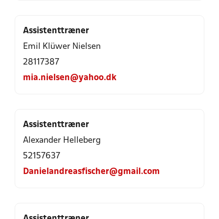
Assistenttræner
Emil Klüwer Nielsen
28117387
mia.nielsen@yahoo.dk
Assistenttræner
Alexander Helleberg
52157637
Danielandreasfischer@gmail.com
Assistenttræner