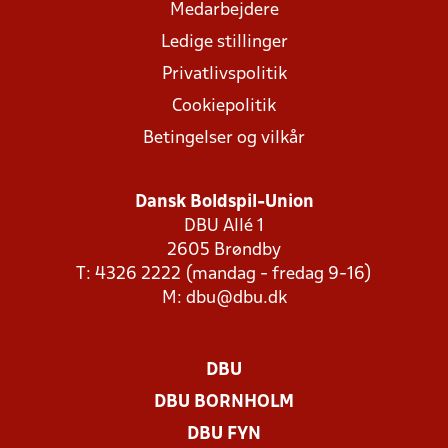
Medarbejdere
Ledige stillinger
Privatlivspolitik
Cookiepolitik
Betingelser og vilkår
Dansk Boldspil-Union
DBU Allé 1
2605 Brøndby
T: 4326 2222 (mandag - fredag 9-16)
M:
dbu@dbu.dk
DBU
DBU BORNHOLM
DBU FYN