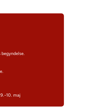
s begyndelse.
e.
 9.-10. maj