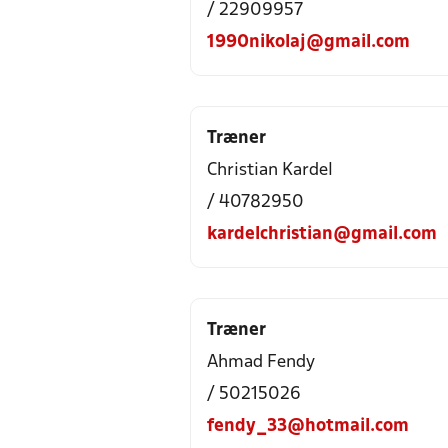
/ 22909957
1990nikolaj@gmail.com
Træner
Christian Kardel
/ 40782950
kardelchristian@gmail.com
Træner
Ahmad Fendy
/ 50215026
fendy_33@hotmail.com