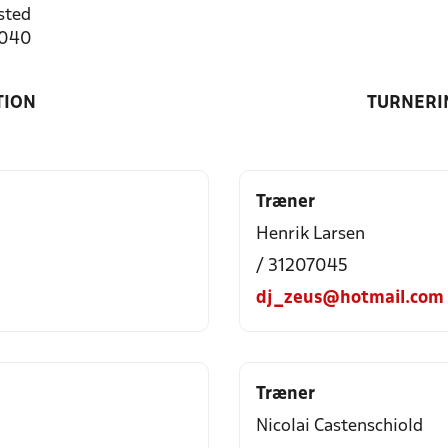
sted
7040
TION
TURNERI
Træner
Henrik Larsen
/ 31207045
dj_zeus@hotmail.com
Træner
Nicolai Castenschiold