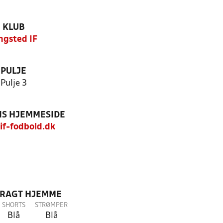
KLUB
ngsted IF
PULJE
Pulje 3
S HJEMMESIDE
f-fodbold.dk
DRAGT HJEMME
SHORTS
STRØMPER
Blå
Blå