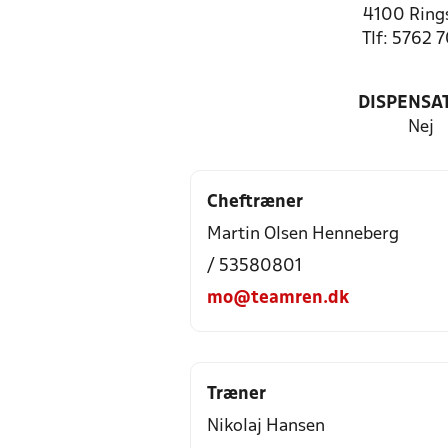
4100 Ring
Tlf: 5762 
DISPENSA
Nej
Cheftræner
Martin Olsen Henneberg
/ 53580801
mo@teamren.dk
Træner
Nikolaj Hansen