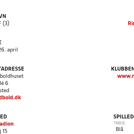
VN
F (3)
Ri
E
6. april
TADRESSE
KLUBBEN
dboldhuset
www.ri
lé 6
sted
dbold.dk
TED
SPILLE
TRØJE
tadion
Blå
 15