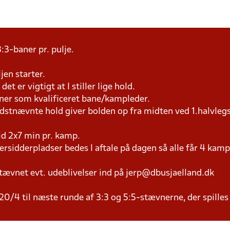
:3-baner pr. pulje.
jen starter.
et er vigtigt at I stiller lige hold.
æner som kvalificeret bane/kampleder.
idstnævnte hold giver bolden op fra midten ved 1.halvleg
tid 2x7 min pr. kamp.
versidderpladser bedes I aftale på dagen så alle får 4 kamp
tævnet evt. udeblivelser ind på jerp@dbusjaelland.dk
20/4 til næste runde af 3:3 og 5:5-stævnerne, der spilles