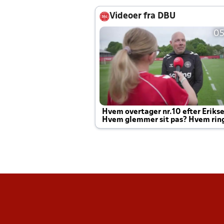
Videoer fra DBU
05
Hvem overtager nr.10 efter Eriks
Hvem glemmer sit pas? Hvem rin
Joachim altid til efter kampe?