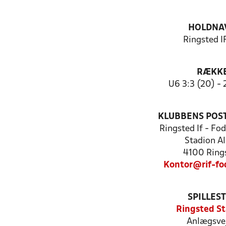
HOLDNA
Ringsted I
RÆKK
U6 3:3 (20) - 2
KLUBBENS POS
Ringsted If - Fo
Stadion Al
4100 Ring
Kontor@rif-fo
SPILLES
Ringsted S
Anlægsvej