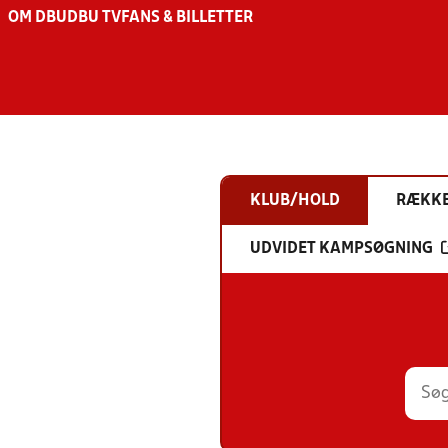
OM DBU
DBU TV
FANS & BILLETTER
KLUB/HOLD
RÆKK
UDVIDET KAMPSØGNING