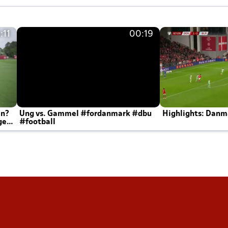
:11
00:19
en?
Ung vs. Gammel #fordanmark #dbu
Highlights: Danma
ger
#football