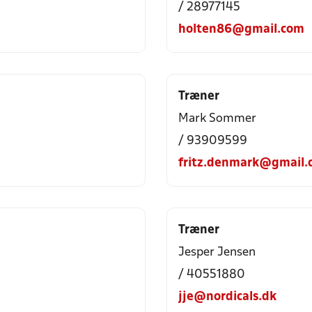
/ 28977145
holten86@gmail.com
Træner
Mark Sommer
/ 93909599
fritz.denmark@gmail.
Træner
Jesper Jensen
/ 40551880
jje@nordicals.dk