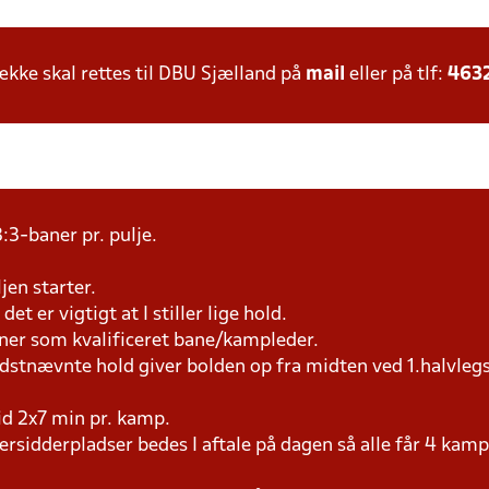
ke skal rettes til DBU Sjælland på
mail
eller på tlf:
463
:3-baner pr. pulje.
jen starter.
et er vigtigt at I stiller lige hold.
æner som kvalificeret bane/kampleder.
idstnævnte hold giver bolden op fra midten ved 1.halvleg
tid 2x7 min pr. kamp.
versidderpladser bedes I aftale på dagen så alle får 4 kamp