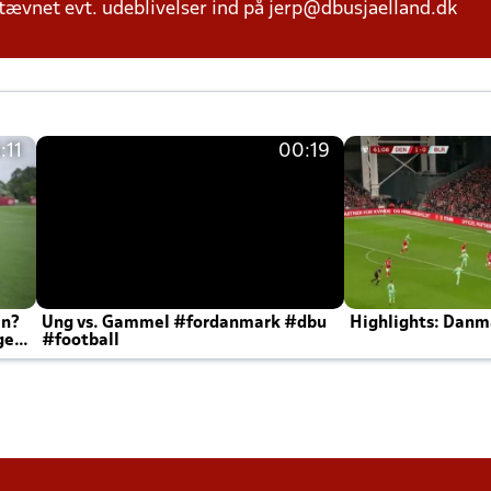
tævnet evt. udeblivelser ind på jerp@dbusjaelland.dk
:11
00:19
en?
Ung vs. Gammel #fordanmark #dbu
Highlights: Danma
ger
#football