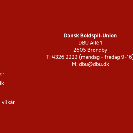
Dansk Boldspil-Union
DBU Allé 1
2605 Brøndby
T: 4326 2222 (mandag - fredag 9-16
M:
dbu@dbu.dk
ger
ik
 vilkår