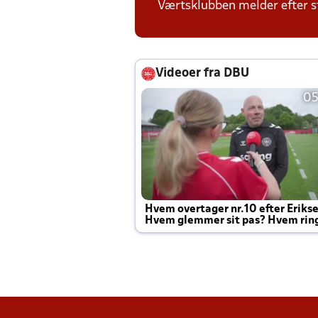
Værtsklubben melder efter s
Videoer fra DBU
05
Hvem overtager nr.10 efter Eriks
Hvem glemmer sit pas? Hvem rin
Joachim altid til efter kampe?