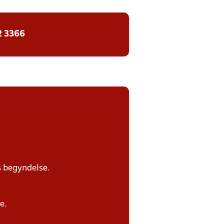
2 3366
s begyndelse.
e.