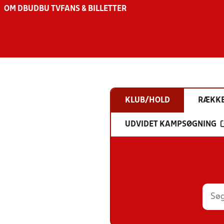
OM DBU
DBU TV
FANS & BILLETTER
KLUB/HOLD
RÆKK
UDVIDET KAMPSØGNING