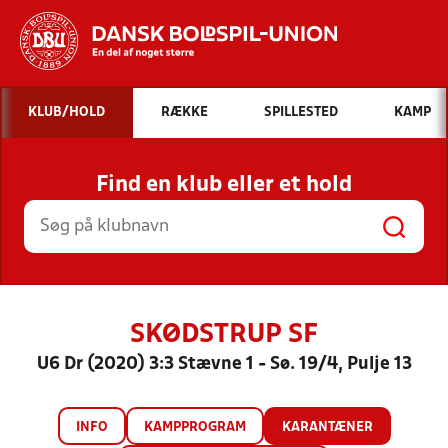
Hvad vil du søge efter?
KLUB/HOLD
RÆKKE
SPILLESTED
KAMP
INDHOLD OG NYHEDER
Find en klub eller et hold
STILLINGER, RESULTATER, KLUBBER OG
HOLD
SKØDSTRUP SF
U6 Dr (2020) 3:3 Stævne 1 - Sø. 19/4, Pulje 13
INFO
KAMPPROGRAM
KARANTÆNER