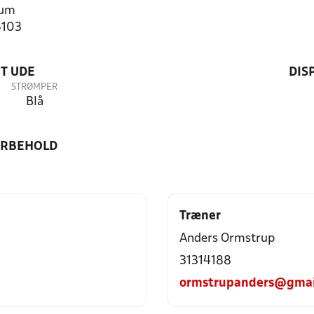
rum
5103
T UDE
DIS
STRØMPER
Blå
ORBEHOLD
Træner
Anders Ormstrup
31314188
ormstrupanders@gmai