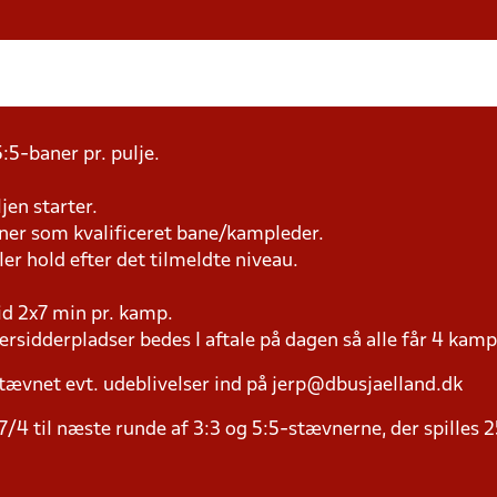
:5-baner pr. pulje.
jen starter.
æner som kvalificeret bane/kampleder.
ller hold efter det tilmeldte niveau.
tid 2x7 min pr. kamp.
versidderpladser bedes I aftale på dagen så alle får 4 kamp
tævnet evt. udeblivelser ind på jerp@dbusjaelland.dk
/4 til næste runde af 3:3 og 5:5-stævnerne, der spilles 2