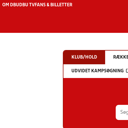
OM DBU
DBU TV
FANS & BILLETTER
KLUB/HOLD
RÆKK
UDVIDET KAMPSØGNING