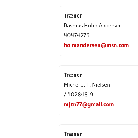
Træner
Rasmus Holm Andersen
40474276
holmandersen@msn.com
Træner
Michel J. T. Nielsen
/ 40284819
mjtn77@gmail.com
Træner