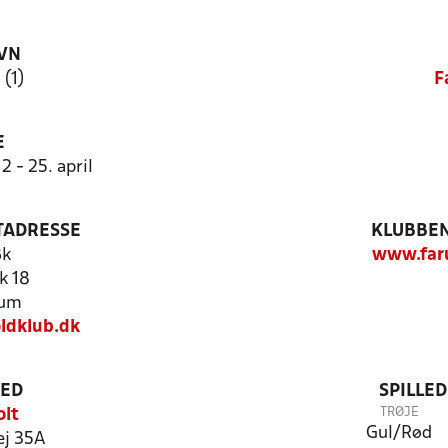
VN
(1)
F
E
2 - 25. april
TADRESSE
KLUBBEN
Bk
www.far
k 18
rum
ldklub.dk
TED
SPILLE
TRØJE
olt
Gul/Rød
ej 35A