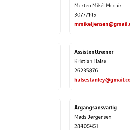
Morten Mikél Mcnair
30777145
mmikeljensen@gmail.
Assistenttræner
Kristian Halse
26235876
halsestanley@gmail.c
Årgangsansvarlig
Mads Jørgensen
28405451