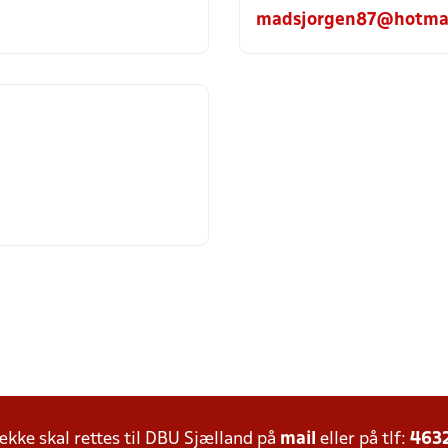
madsjorgen87@hotmai
ke skal rettes til DBU Sjælland på
mail
eller på tlf:
463