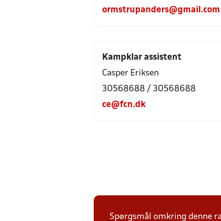
ormstrupanders@gmail.com
Kampklar assistent
Casper Eriksen
30568688 / 30568688
ce@fcn.dk
Spørgsmål omkring denne ræk