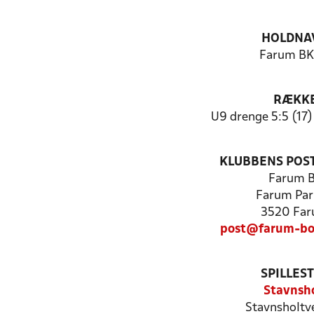
HOLDNA
Farum BK 
RÆKK
U9 drenge 5:5 (17) 
KLUBBENS POS
Farum 
Farum Par
3520 Fa
post@farum-bo
SPILLES
Stavnsh
Stavnsholtv