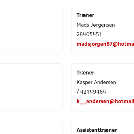
Træner
Mads Jørgensen
28405451
madsjorgen87@hotmai
Træner
Kasper Andersen
/ 42449464
k__andersen@hotmail
Assistenttræner