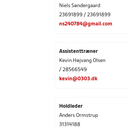
Niels Søndergaard
23691899 / 23691899
ns240784@gmail.com
Assistenttræner
Kevin Højvang Olsen
/ 28566549
kevin@0303.dk
Holdleder
Anders Ormstrup
31314188