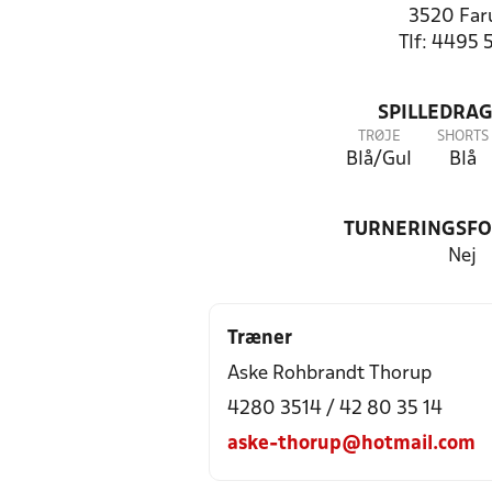
3520 Fa
Tlf: 4495 
SPILLEDRAG
TRØJE
SHORTS
Blå/Gul
Blå
TURNERINGSF
Nej
Træner
Aske Rohbrandt Thorup
4280 3514 / 42 80 35 14
aske-thorup@hotmail.com