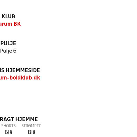
KLUB
arum BK
PULJE
Pulje 6
S HJEMMESIDE
um-boldklub.dk
DRAGT HJEMME
SHORTS
STRØMPER
Blå
Blå