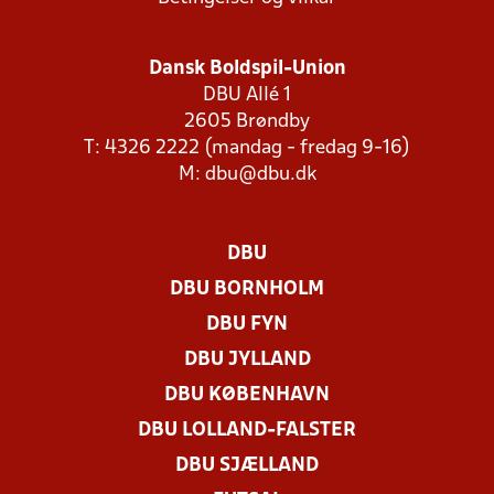
Dansk Boldspil-Union
DBU Allé 1
2605 Brøndby
T: 4326 2222 (mandag - fredag 9-16)
M:
dbu@dbu.dk
DBU
DBU BORNHOLM
DBU FYN
DBU JYLLAND
DBU KØBENHAVN
DBU LOLLAND-FALSTER
DBU SJÆLLAND