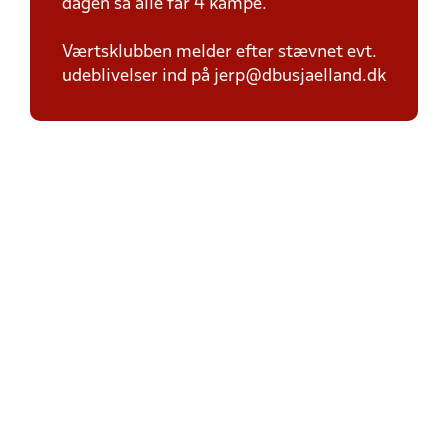
dagen så alle får 4 kampe.
Værtsklubben melder efter stævnet evt.
udeblivelser ind på jerp@dbusjaelland.dk