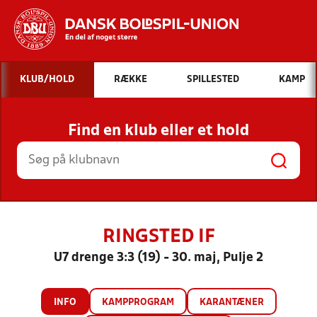
Hvad vil du søge efter?
KLUB/HOLD
RÆKKE
SPILLESTED
KAMP
INDHOLD OG NYHEDER
Find en klub eller et hold
STILLINGER, RESULTATER, KLUBBER OG
HOLD
RINGSTED IF
U7 drenge 3:3 (19) - 30. maj, Pulje 2
INFO
KAMPPROGRAM
KARANTÆNER