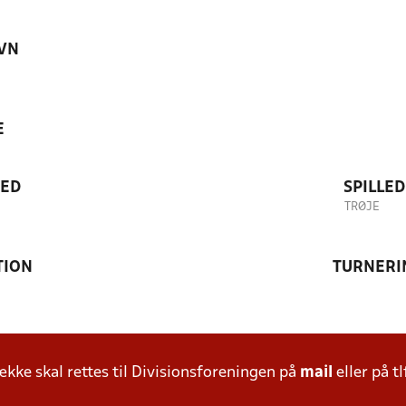
VN
E
TED
SPILLE
TRØJE
TION
TURNERI
ke skal rettes til Divisionsforeningen på
mail
eller på tl