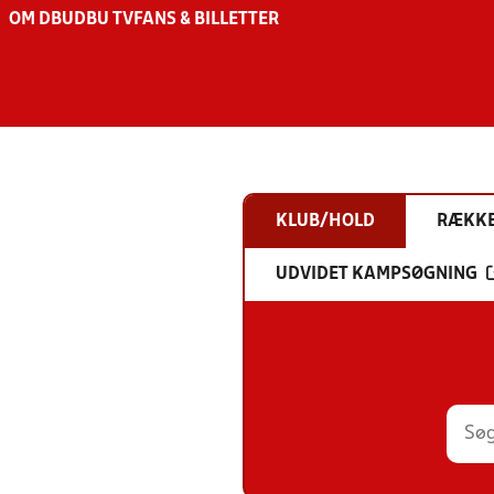
OM DBU
DBU TV
FANS & BILLETTER
KLUB/HOLD
RÆKK
UDVIDET KAMPSØGNING