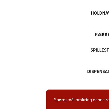
HOLDNA
RÆKK
SPILLES
DISPENSA
Spørgsmål omkring denne ræk