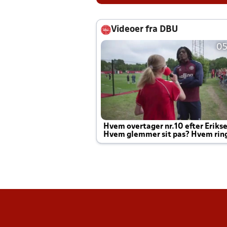
Videoer fra DBU
05
Hvem overtager nr.10 efter Eriks
Hvem glemmer sit pas? Hvem rin
Joachim altid til efter kampe?