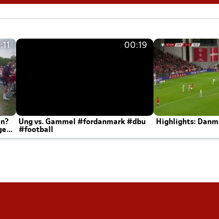
:11
00:19
en?
Ung vs. Gammel #fordanmark #dbu
Highlights: Danma
ger
#football