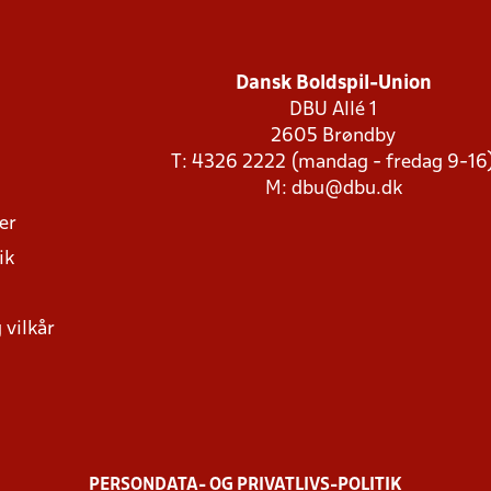
Dansk Boldspil-Union
DBU Allé 1
2605 Brøndby
T: 4326 2222 (mandag - fredag 9-16
M:
dbu@dbu.dk
ger
ik
 vilkår
PERSONDATA- OG PRIVATLIVS-POLITIK