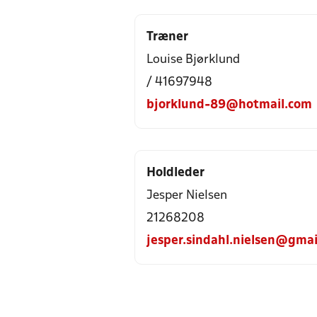
Træner
Louise Bjørklund
/ 41697948
bjorklund-89@hotmail.com
Holdleder
Jesper Nielsen
21268208
jesper.sindahl.nielsen@gma