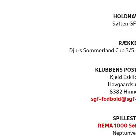
HOLDNA
Søften GF
RÆKK
Djurs Sommerland Cup 3/5 
KLUBBENS POS
Kjeld Eski
Havgaardsl
8382 Hinn
sgf-fodbold@sgf
SPILLES
REMA 1000 Søf
Neptunvej