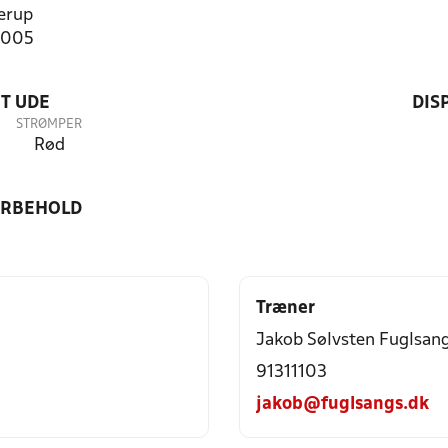
erup
7005
T UDE
DIS
STRØMPER
Rød
ORBEHOLD
Træner
Jakob Sølvsten Fuglsan
91311103
jakob@fuglsangs.dk