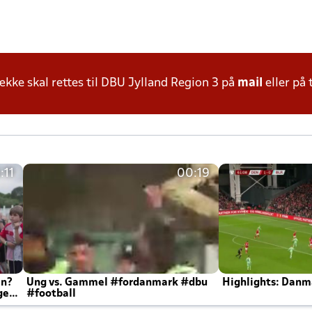
ke skal rettes til DBU Jylland Region 3 på
mail
eller på 
:11
00:19
en?
Ung vs. Gammel #fordanmark #dbu
Highlights: Danma
ger
#football