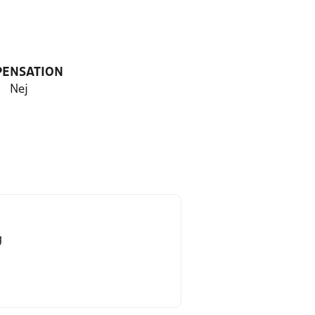
PENSATION
Nej
g