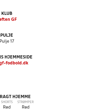
KLUB
øften GF
PULJE
Pulje 17
S HJEMMESIDE
f-fodbold.dk
DRAGT HJEMME
SHORTS
STRØMPER
Rød
Rød