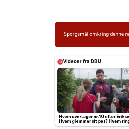
Spørgsmål omkring denne ræk
Videoer fra DBU
05
Hvem overtager nr.10 efter Eriks
Hvem glemmer sit pas? Hvem rin
Joachim altid til efter kampe?