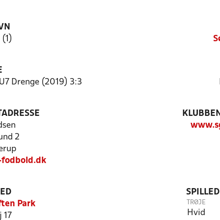
VN
 (1)
S
E
U7 Drenge (2019) 3:3
TADRESSE
KLUBBEN
ldsen
www.sg
und 2
erup
-fodbold.dk
TED
SPILLE
TRØJE
ten Park
Hvid
 17