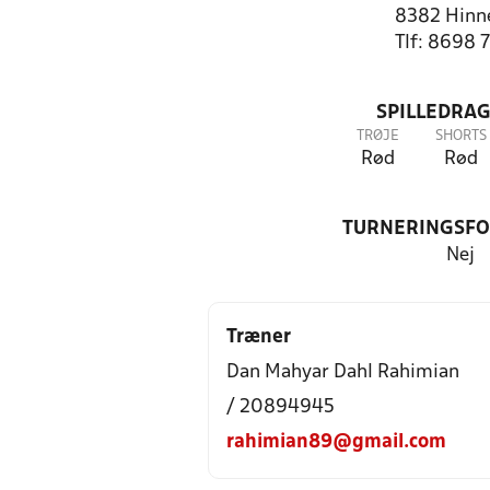
8382 Hinn
Tlf: 8698 
SPILLEDRAG
TRØJE
SHORTS
Rød
Rød
TURNERINGSF
Nej
Træner
Dan Mahyar Dahl Rahimian
/ 20894945
rahimian89@gmail.com