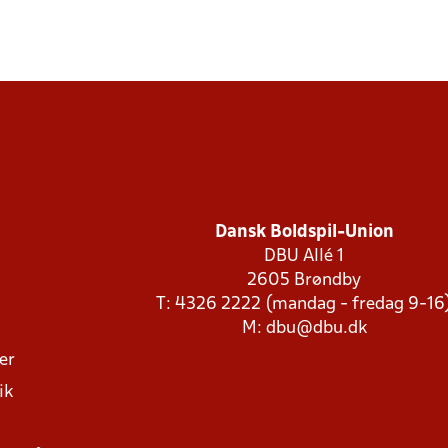
Dansk Boldspil-Union
DBU Allé 1
2605 Brøndby
T: 4326 2222 (mandag - fredag 9-16
M:
dbu@dbu.dk
ger
ik