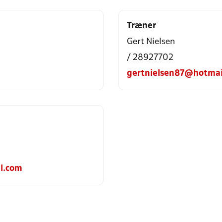
Træner
Gert Nielsen
/ 28927702
gertnielsen87@hotmai
il.com