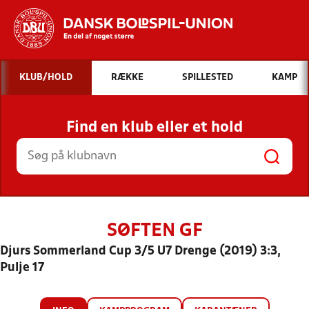
Hvad vil du søge efter?
KLUB/HOLD
RÆKKE
SPILLESTED
KAMP
INDHOLD OG NYHEDER
Find en klub eller et hold
STILLINGER, RESULTATER, KLUBBER OG
HOLD
SØFTEN GF
Djurs Sommerland Cup 3/5 U7 Drenge (2019) 3:3,
Pulje 17