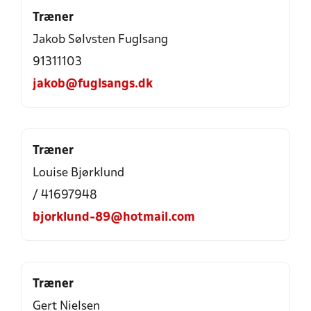
Træner
Jakob Sølvsten Fuglsang
91311103
jakob@fuglsangs.dk
Træner
Louise Bjørklund
/ 41697948
bjorklund-89@hotmail.com
Træner
Gert Nielsen