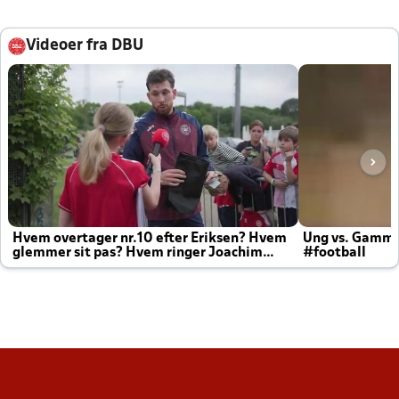
Videoer fra DBU
Hvem overtager nr.10 efter Eriksen? Hvem
Ung vs. Gamm
glemmer sit pas? Hvem ringer Joachim
#football
altid til efter kampe?