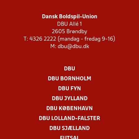
Dansk Boldspil-Union
DBU Allé 1
2605 Brøndby
T: 4326 2222 (mandag - fredag 9-16)
M:
dbu@dbu.dk
DBU
DBU BORNHOLM
DBU FYN
DBU JYLLAND
DBU KØBENHAVN
DBU LOLLAND-FALSTER
DBU SJÆLLAND
FUTSAL