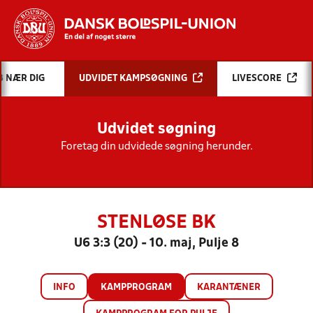
Hvad vil du søge efter?
B NÆR DIG
UDVIDET KAMPSØGNING
LIVESCORE
INDHOLD OG NYHEDER
Udvidet søgning
STILLINGER, RESULTATER, KLUBBER OG
HOLD
Foretag din udvidede søgning herunder.
STENLØSE BK
U6 3:3 (20) - 10. maj, Pulje 8
INFO
KAMPPROGRAM
KARANTÆNER