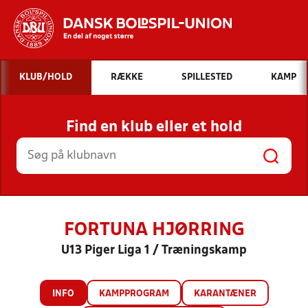
Hvad vil du søge efter?
KLUB/HOLD
RÆKKE
SPILLESTED
KAMP
INDHOLD OG NYHEDER
Find en klub eller et hold
STILLINGER, RESULTATER, KLUBBER OG
HOLD
FORTUNA HJØRRING
U13 Piger Liga 1 / Træningskamp
INFO
KAMPPROGRAM
KARANTÆNER