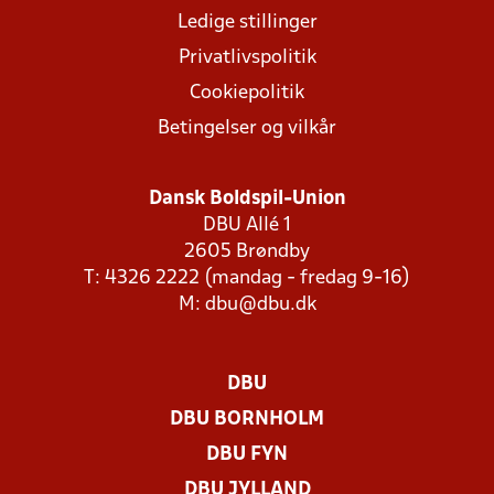
Ledige stillinger
Privatlivspolitik
Cookiepolitik
Betingelser og vilkår
Dansk Boldspil-Union
DBU Allé 1
2605 Brøndby
T: 4326 2222 (mandag - fredag 9-16)
M:
dbu@dbu.dk
DBU
DBU BORNHOLM
DBU FYN
DBU JYLLAND