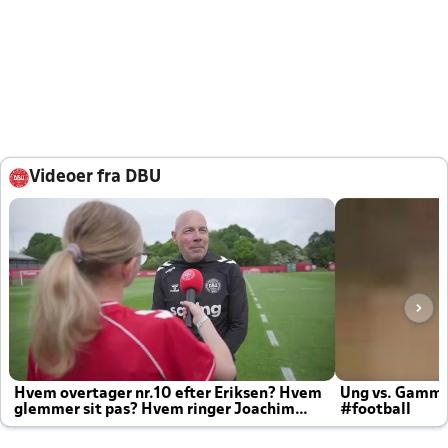
Videoer fra DBU
Hvem overtager nr.10 efter Eriksen? Hvem
Ung vs. Gamm
glemmer sit pas? Hvem ringer Joachim
#football
altid til efter kampe?