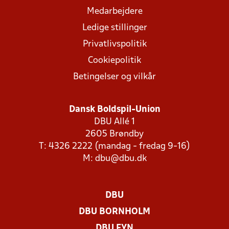
Medarbejdere
Ledige stillinger
Privatlivspolitik
Cookiepolitik
Betingelser og vilkår
Dansk Boldspil-Union
DBU Allé 1
2605 Brøndby
T: 4326 2222 (mandag - fredag 9-16)
M:
dbu@dbu.dk
DBU
DBU BORNHOLM
DBU FYN