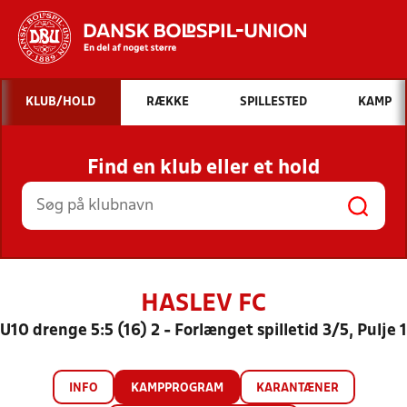
Hvad vil du søge efter?
KLUB/HOLD
RÆKKE
SPILLESTED
KAMP
INDHOLD OG NYHEDER
Find en klub eller et hold
STILLINGER, RESULTATER, KLUBBER OG
HOLD
HASLEV FC
U10 drenge 5:5 (16) 2 - Forlænget spilletid 3/5, Pulje 1
INFO
KAMPPROGRAM
KARANTÆNER