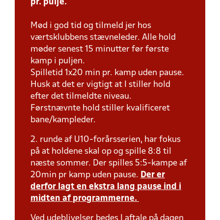
pr. pulje.
Mød i god tid og tilmeld jer hos
værtsklubbens stævneleder. Alle hold
møder senest 15 minutter før første
kamp i puljen.
Spilletid 1x20 min pr. kamp uden pause.
Husk at det er vigtigt at I stiller hold
efter det tilmeldte niveau.
Førstnævnte hold stiller kvalificeret
bane/kampleder.
2. runde af U10-forårsserien, har fokus
på at holdene skal op og spille 8:8 til
næste sommer. Der spilles 5:5-kampe af
20min pr kamp uden pause.
Der er
derfor lagt en ekstra lang pause ind i
midten af programmerne.
Ved udeblivelser bedes I aftale på dagen