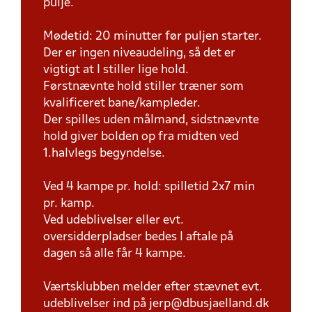
pulje.
Mødetid: 20 minutter før puljen starter.
Der er ingen niveaudeling, så det er
vigtigt at I stiller lige hold.
Førstnævnte hold stiller træner som
kvalificeret bane/kampleder.
Der spilles uden målmand, sidstnævnte
hold giver bolden op fra midten ved
1.halvlegs begyndelse.
Ved 4 kampe pr. hold: spilletid 2x7 min
pr. kamp.
Ved udeblivelser eller evt.
oversidderpladser bedes I aftale på
dagen så alle får 4 kampe.
Værtsklubben melder efter stævnet evt.
udeblivelser ind på jerp@dbusjaelland.dk