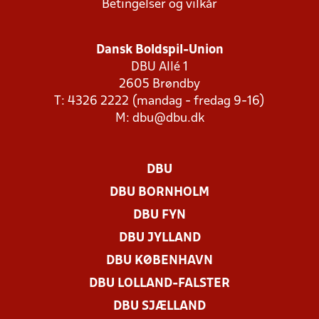
Betingelser og vilkår
Dansk Boldspil-Union
DBU Allé 1
2605 Brøndby
T: 4326 2222 (mandag - fredag 9-16)
M:
dbu@dbu.dk
DBU
DBU BORNHOLM
DBU FYN
DBU JYLLAND
DBU KØBENHAVN
DBU LOLLAND-FALSTER
DBU SJÆLLAND