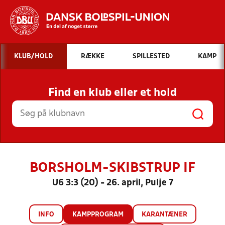
Hvad vil du søge efter?
KLUB/HOLD
RÆKKE
SPILLESTED
KAMP
INDHOLD OG NYHEDER
Find en klub eller et hold
STILLINGER, RESULTATER, KLUBBER OG
HOLD
BORSHOLM-SKIBSTRUP IF
U6 3:3 (20) - 26. april, Pulje 7
INFO
KAMPPROGRAM
KARANTÆNER