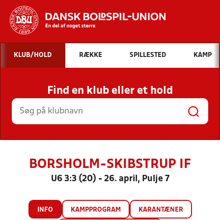
Hvad vil du søge efter?
KLUB/HOLD
RÆKKE
SPILLESTED
KAMP
INDHOLD OG NYHEDER
Find en klub eller et hold
STILLINGER, RESULTATER, KLUBBER OG
HOLD
BORSHOLM-SKIBSTRUP IF
U6 3:3 (20) - 26. april, Pulje 7
INFO
KAMPPROGRAM
KARANTÆNER