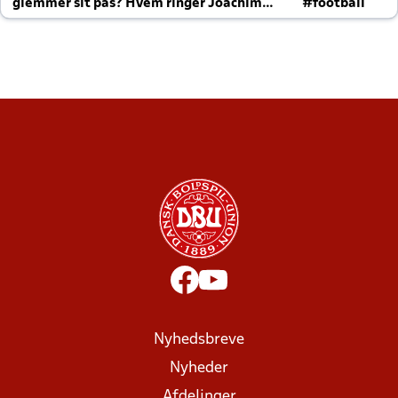
glemmer sit pas? Hvem ringer Joachim
#football
altid til efter kampe?
Nyhedsbreve
Nyheder
Afdelinger