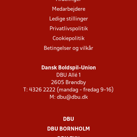
Medarbejdere
Ledige stillinger
Privatlivspolitik
Cookiepolitik
Betingelser og vilkår
Dansk Boldspil-Union
DBU Allé 1
2605 Brøndby
T: 4326 2222 (mandag - fredag 9-16)
M:
dbu@dbu.dk
DBU
DBU BORNHOLM