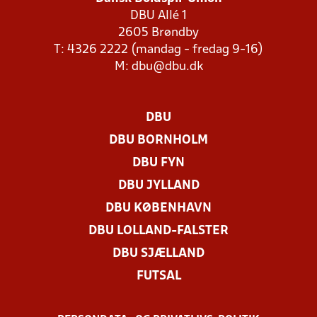
DBU Allé 1
2605 Brøndby
T: 4326 2222 (mandag - fredag 9-16)
M:
dbu@dbu.dk
DBU
DBU BORNHOLM
DBU FYN
DBU JYLLAND
DBU KØBENHAVN
DBU LOLLAND-FALSTER
DBU SJÆLLAND
FUTSAL