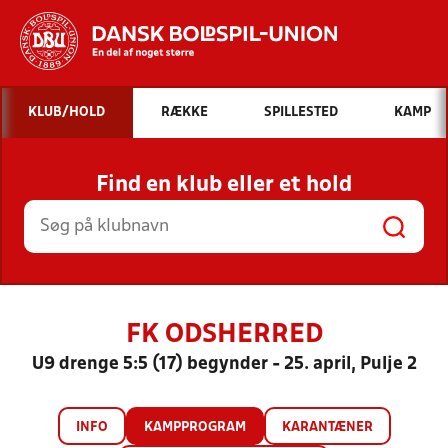
Hvad vil du søge efter?
KLUB/HOLD
RÆKKE
SPILLESTED
KAMP
INDHOLD OG NYHEDER
Find en klub eller et hold
STILLINGER, RESULTATER, KLUBBER OG
HOLD
FK ODSHERRED
U9 drenge 5:5 (17) begynder - 25. april, Pulje 2
INFO
KAMPPROGRAM
KARANTÆNER