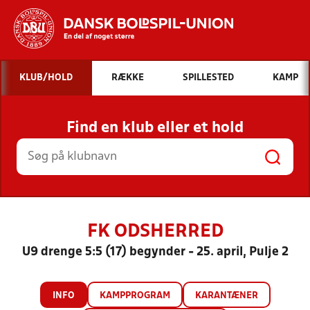
Hvad vil du søge efter?
KLUB/HOLD
RÆKKE
SPILLESTED
KAMP
INDHOLD OG NYHEDER
Find en klub eller et hold
STILLINGER, RESULTATER, KLUBBER OG
HOLD
FK ODSHERRED
U9 drenge 5:5 (17) begynder - 25. april, Pulje 2
INFO
KAMPPROGRAM
KARANTÆNER