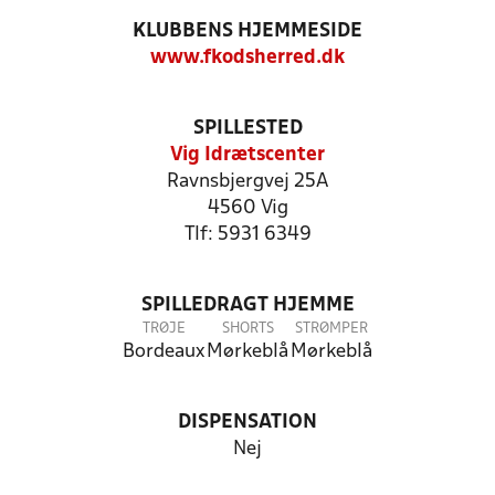
KLUBBENS HJEMMESIDE
www.fkodsherred.dk
SPILLESTED
Vig Idrætscenter
Ravnsbjergvej 25A
4560 Vig
Tlf: 5931 6349
SPILLEDRAGT HJEMME
TRØJE
SHORTS
STRØMPER
Bordeaux
Mørkeblå
Mørkeblå
DISPENSATION
Nej