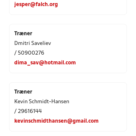
jesper@falch.org
Træner
Dmitri Saveliev
/ 50900276
dima_sav@hotmail.com
Træner
Kevin Schmidt-Hansen
/ 29616144
kevinschmidthansen@gmail.com