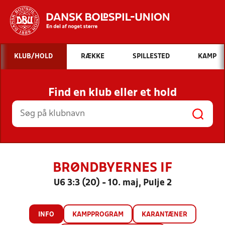
Hvad vil du søge efter?
KLUB/HOLD
RÆKKE
SPILLESTED
KAMP
INDHOLD OG NYHEDER
Find en klub eller et hold
STILLINGER, RESULTATER, KLUBBER OG
HOLD
BRØNDBYERNES IF
U6 3:3 (20) - 10. maj, Pulje 2
INFO
KAMPPROGRAM
KARANTÆNER