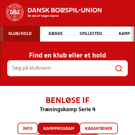
Hvad vil du søge efter?
KLUB/HOLD
RÆKKE
SPILLESTED
KAMP
INDHOLD OG NYHEDER
Find en klub eller et hold
STILLINGER, RESULTATER, KLUBBER OG
HOLD
BENLØSE IF
Træningskamp Serie 4
INFO
KAMPPROGRAM
KARANTÆNER