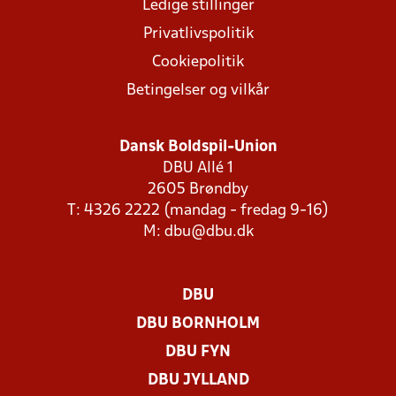
Ledige stillinger
Privatlivspolitik
Cookiepolitik
Betingelser og vilkår
Dansk Boldspil-Union
DBU Allé 1
2605 Brøndby
T: 4326 2222 (mandag - fredag 9-16)
M:
dbu@dbu.dk
DBU
DBU BORNHOLM
DBU FYN
DBU JYLLAND