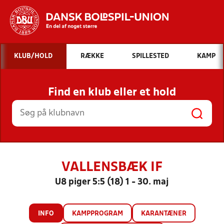
Hvad vil du søge efter?
KLUB/HOLD
RÆKKE
SPILLESTED
KAMP
INDHOLD OG NYHEDER
Find en klub eller et hold
STILLINGER, RESULTATER, KLUBBER OG
HOLD
VALLENSBÆK IF
U8 piger 5:5 (18) 1 - 30. maj
INFO
KAMPPROGRAM
KARANTÆNER