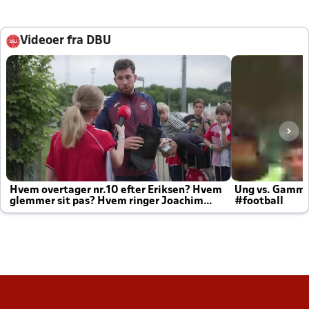
Videoer fra DBU
Hvem overtager nr.10 efter Eriksen? Hvem
Ung vs. Gamm
glemmer sit pas? Hvem ringer Joachim
#football
altid til efter kampe?