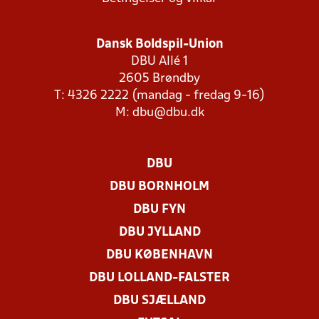
Dansk Boldspil-Union
DBU Allé 1
2605 Brøndby
T: 4326 2222 (mandag - fredag 9-16)
M:
dbu@dbu.dk
DBU
DBU BORNHOLM
DBU FYN
DBU JYLLAND
DBU KØBENHAVN
DBU LOLLAND-FALSTER
DBU SJÆLLAND