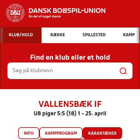
Hvad vil du søge efter?
KLUB/HOLD
RÆKKE
SPILLESTED
KAMP
INDHOLD OG NYHEDER
Find en klub eller et hold
STILLINGER, RESULTATER, KLUBBER OG
HOLD
VALLENSBÆK IF
U8 piger 5:5 (18) 1 - 25. april
INFO
KAMPPROGRAM
KARANTÆNER