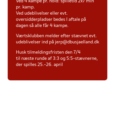
Ved 4 kampe pr. hold: spilletid 2x7 min
pr. kamp.
Ved udeblivelser eller evt.
oversidderpladser bedes I aftale på
dagen så alle får 4 kampe.
Værtsklubben melder efter stævnet evt.
udeblivelser ind på jerp@dbusjaelland.dk
Husk tilmeldingsfristen den 7/4
til næste runde af 3:3 og 5:5-stævnerne,
der spilles 25.-26. april