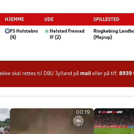
HJEMME
UDE
SPILLESTED
FS Holstebro
Helsted Fremad
Ringkøbing Landb
(4)
IF (2)
(Mejrup)
ke skal rettes til DBU Jylland på
mail
eller på tlf:
8939
:11
00:19