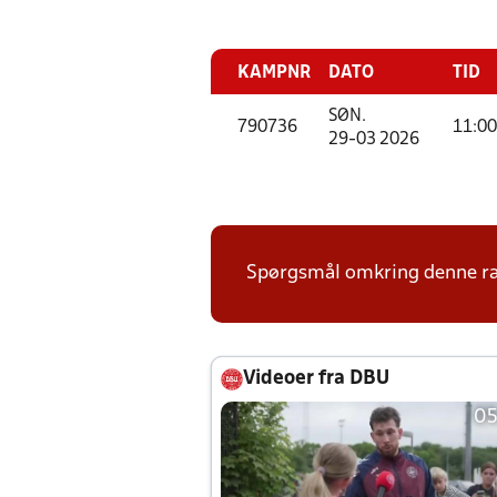
KAMPNR
DATO
TID
SØN.
790736
11:00
29-03 2026
Spørgsmål omkring denne ræk
Videoer fra DBU
05