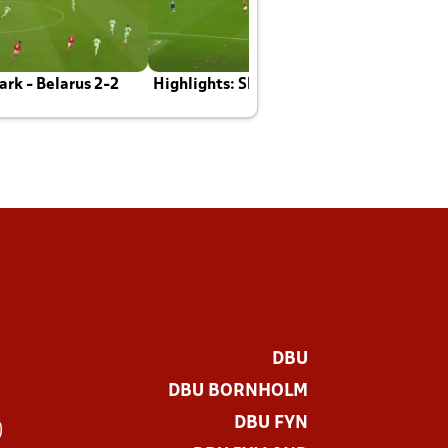
rk - Belarus 2-2
Highlights: Skotland - Danmark 4-2
J
E
DBU
DBU BORNHOLM
DBU FYN
)