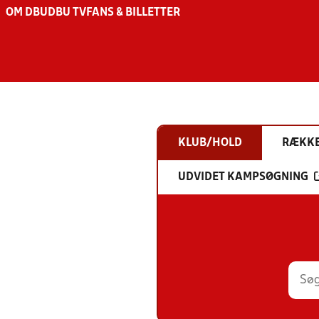
OM DBU
DBU TV
FANS & BILLETTER
KLUB/HOLD
RÆKK
UDVIDET KAMPSØGNING