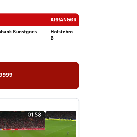
ARRANGØR
obank Kunstgræs
Holstebro
B
 9999
01:58
01:58