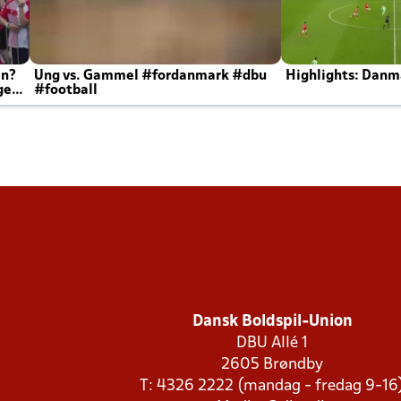
en?
Ung vs. Gammel #fordanmark #dbu
Highlights: Danma
ger
#football
Dansk Boldspil-Union
DBU Allé 1
2605 Brøndby
T: 4326 2222 (mandag - fredag 9-16