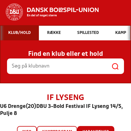
Hvad vil du søge efter?
KLUB/HOLD
RÆKKE
SPILLESTED
KAMP
INDHOLD OG NYHEDER
Find en klub eller et hold
STILLINGER, RESULTATER, KLUBBER OG
HOLD
IF LYSENG
U6 Drenge(20)DBU 3-Bold Festival IF Lyseng 14/5,
Pulje 8