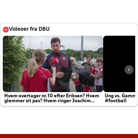
Videoer fra DBU
Hvem overtager nr.10 efter Eriksen? Hvem
Ung vs. Gamm
glemmer sit pas? Hvem ringer Joachim
#football
altid til efter kampe?