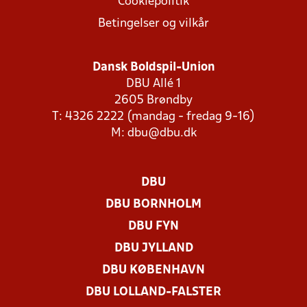
Cookiepolitik
Betingelser og vilkår
Dansk Boldspil-Union
DBU Allé 1
2605 Brøndby
T: 4326 2222 (mandag - fredag 9-16)
M:
dbu@dbu.dk
DBU
DBU BORNHOLM
DBU FYN
DBU JYLLAND
DBU KØBENHAVN
DBU LOLLAND-FALSTER