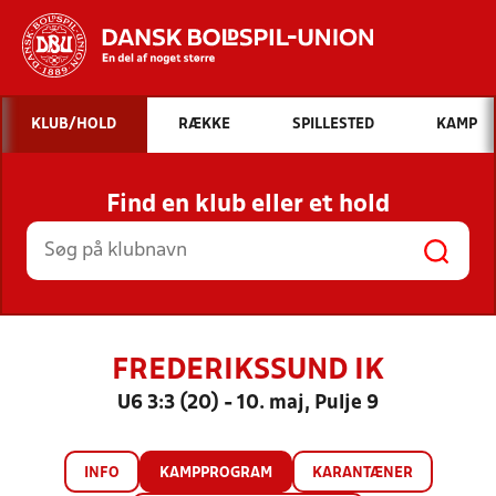
Hvad vil du søge efter?
KLUB/HOLD
RÆKKE
SPILLESTED
KAMP
INDHOLD OG NYHEDER
Find en klub eller et hold
STILLINGER, RESULTATER, KLUBBER OG
HOLD
FREDERIKSSUND IK
U6 3:3 (20) - 10. maj, Pulje 9
INFO
KAMPPROGRAM
KARANTÆNER