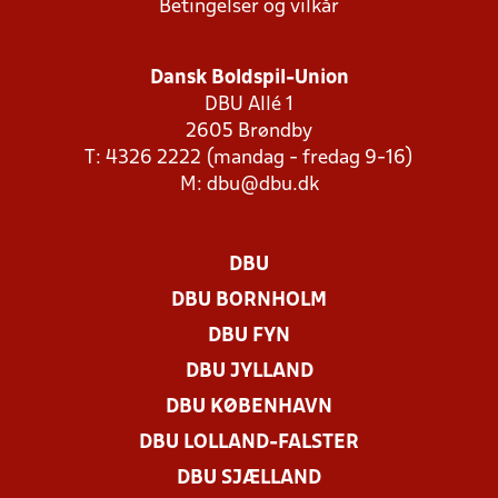
Betingelser og vilkår
Dansk Boldspil-Union
DBU Allé 1
2605 Brøndby
T: 4326 2222 (mandag - fredag 9-16)
M:
dbu@dbu.dk
DBU
DBU BORNHOLM
DBU FYN
DBU JYLLAND
DBU KØBENHAVN
DBU LOLLAND-FALSTER
DBU SJÆLLAND