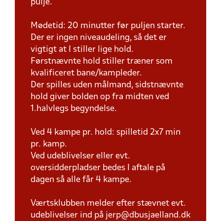
pulje.
Mødetid: 20 minutter før puljen starter.
Der er ingen niveaudeling, så det er
vigtigt at I stiller lige hold.
Førstnævnte hold stiller træner som
kvalificeret bane/kampleder.
Der spilles uden målmand, sidstnævnte
hold giver bolden op fra midten ved
1.halvlegs begyndelse.
Ved 4 kampe pr. hold: spilletid 2x7 min
pr. kamp.
Ved udeblivelser eller evt.
oversidderpladser bedes I aftale på
dagen så alle får 4 kampe.
Værtsklubben melder efter stævnet evt.
udeblivelser ind på jerp@dbusjaelland.dk