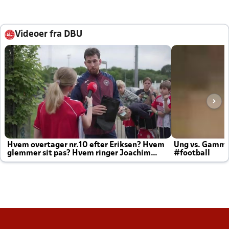
Videoer fra DBU
Hvem overtager nr.10 efter Eriksen? Hvem
Ung vs. Gamm
glemmer sit pas? Hvem ringer Joachim
#football
altid til efter kampe?