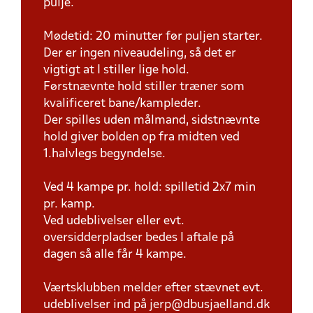
pulje.
Mødetid: 20 minutter før puljen starter.
Der er ingen niveaudeling, så det er
vigtigt at I stiller lige hold.
Førstnævnte hold stiller træner som
kvalificeret bane/kampleder.
Der spilles uden målmand, sidstnævnte
hold giver bolden op fra midten ved
1.halvlegs begyndelse.
Ved 4 kampe pr. hold: spilletid 2x7 min
pr. kamp.
Ved udeblivelser eller evt.
oversidderpladser bedes I aftale på
dagen så alle får 4 kampe.
Værtsklubben melder efter stævnet evt.
udeblivelser ind på jerp@dbusjaelland.dk