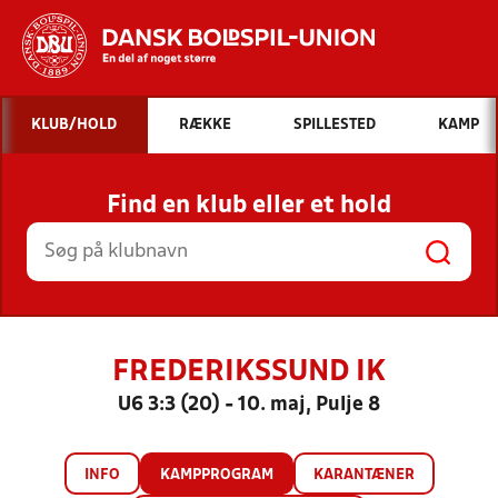
Hvad vil du søge efter?
KLUB/HOLD
RÆKKE
SPILLESTED
KAMP
INDHOLD OG NYHEDER
Find en klub eller et hold
STILLINGER, RESULTATER, KLUBBER OG
HOLD
FREDERIKSSUND IK
U6 3:3 (20) - 10. maj, Pulje 8
INFO
KAMPPROGRAM
KARANTÆNER