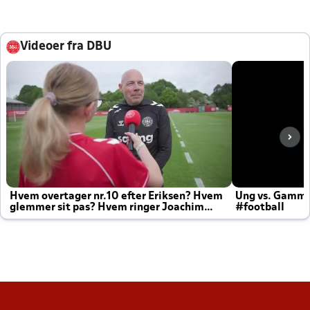
Videoer fra DBU
Hvem overtager nr.10 efter Eriksen? Hvem
Ung vs. Gamm
glemmer sit pas? Hvem ringer Joachim
#football
altid til efter kampe?