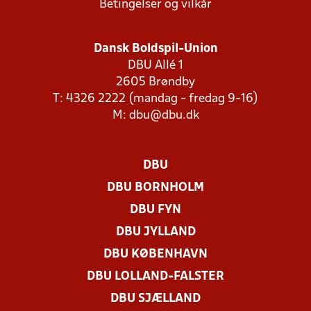
Betingelser og vilkår
Dansk Boldspil-Union
DBU Allé 1
2605 Brøndby
T: 4326 2222 (mandag - fredag 9-16)
M:
dbu@dbu.dk
DBU
DBU BORNHOLM
DBU FYN
DBU JYLLAND
DBU KØBENHAVN
DBU LOLLAND-FALSTER
DBU SJÆLLAND