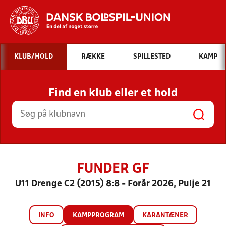
Hvad vil du søge efter?
KLUB/HOLD
RÆKKE
SPILLESTED
KAMP
INDHOLD OG NYHEDER
Find en klub eller et hold
STILLINGER, RESULTATER, KLUBBER OG
HOLD
FUNDER GF
U11 Drenge C2 (2015) 8:8 - Forår 2026, Pulje 21
INFO
KAMPPROGRAM
KARANTÆNER