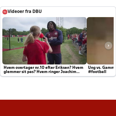
Videoer fra DBU
Hvem overtager nr.10 efter Eriksen? Hvem
Ung vs. Gamm
glemmer sit pas? Hvem ringer Joachim
#football
altid til efter kampe?