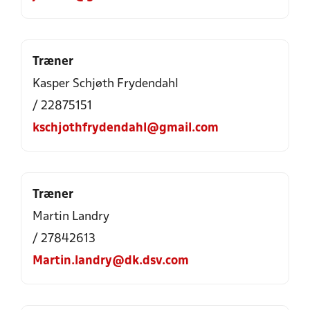
Træner
Kasper Schjøth Frydendahl
/ 22875151
kschjothfrydendahl@gmail.com
Træner
Martin Landry
/ 27842613
Martin.landry@dk.dsv.com