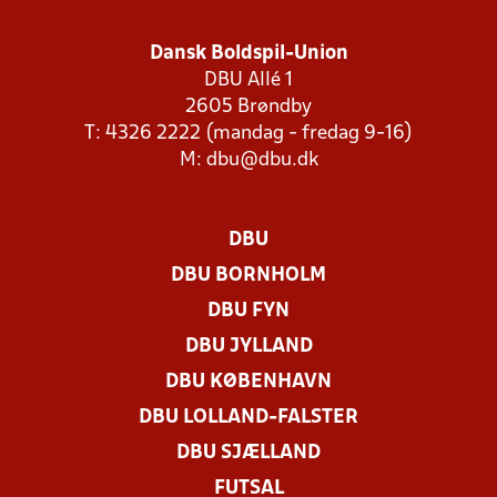
Dansk Boldspil-Union
DBU Allé 1
2605 Brøndby
T: 4326 2222 (mandag - fredag 9-16)
M:
dbu@dbu.dk
DBU
DBU BORNHOLM
DBU FYN
DBU JYLLAND
DBU KØBENHAVN
DBU LOLLAND-FALSTER
DBU SJÆLLAND
FUTSAL