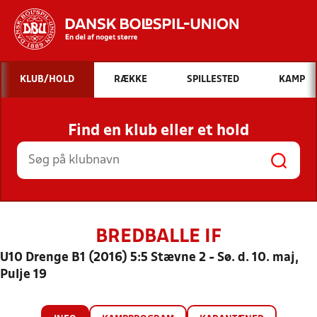
Hvad vil du søge efter?
KLUB/HOLD
RÆKKE
SPILLESTED
KAMP
INDHOLD OG NYHEDER
Find en klub eller et hold
STILLINGER, RESULTATER, KLUBBER OG
HOLD
BREDBALLE IF
U10 Drenge B1 (2016) 5:5 Stævne 2 - Sø. d. 10. maj,
Pulje 19