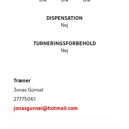
Blå
Blå
Blå
DISPENSATION
Nej
TURNERINGSFORBEHOLD
Nej
Træner
Jonas Günsel
27775061
jonasgunsel@hotmail.com