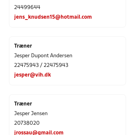
24499644
jens_knudsen15@hotmail.com
Træner
Jesper Dupont Andersen
22475943 / 22475943
jesper@vih.dk
Træner
Jesper Jensen
20738020
jrossau@gmail.com