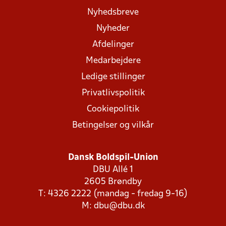
Nyhedsbreve
Nyheder
Afdelinger
Medarbejdere
Ledige stillinger
Privatlivspolitik
Cookiepolitik
Betingelser og vilkår
Dansk Boldspil-Union
DBU Allé 1
2605 Brøndby
T: 4326 2222 (mandag - fredag 9-16)
M:
dbu@dbu.dk