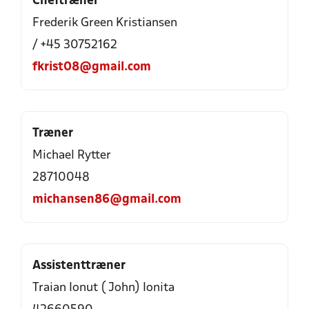
Cheftræner
Frederik Green Kristiansen
/ +45 30752162
fkrist08@gmail.com
Træner
Michael Rytter
28710048
michansen86@gmail.com
Assistenttræner
Traian Ionut ( John) Ionita