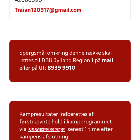
42660590
Traian120917@gmail.com
Spørgsmål omkring denne række skal
rettes til DBU Jylland Region 1 på
mail
eller på tlf:
8939 9910
Kampresultater indberettes af
førstnævnte hold i kampprogrammet
via
senest 1 time efter
DBU's Fodboldapp
kampens afslutning.