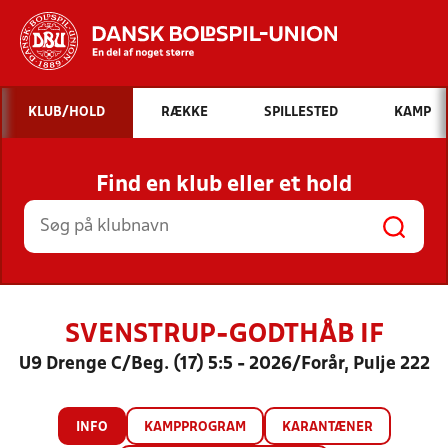
Hvad vil du søge efter?
KLUB/HOLD
RÆKKE
SPILLESTED
KAMP
INDHOLD OG NYHEDER
Find en klub eller et hold
STILLINGER, RESULTATER, KLUBBER OG
HOLD
SVENSTRUP-GODTHÅB IF
U9 Drenge C/Beg. (17) 5:5 - 2026/Forår, Pulje 222
INFO
KAMPPROGRAM
KARANTÆNER