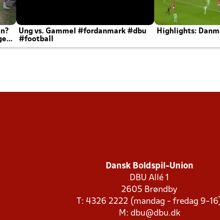
en?
Ung vs. Gammel #fordanmark #dbu
Highlights: Danma
ger
#football
Dansk Boldspil-Union
DBU Allé 1
2605 Brøndby
T: 4326 2222 (mandag - fredag 9-16
M:
dbu@dbu.dk