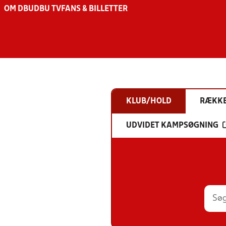
OM DBU
DBU TV
FANS & BILLETTER
KLUB/HOLD
RÆKK
UDVIDET KAMPSØGNING