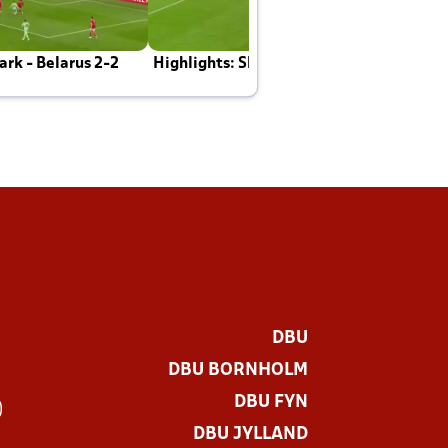
rk - Belarus 2-2
Highlights: Skotland - Danmark 4-2
J
E
DBU
DBU BORNHOLM
DBU FYN
)
DBU JYLLAND