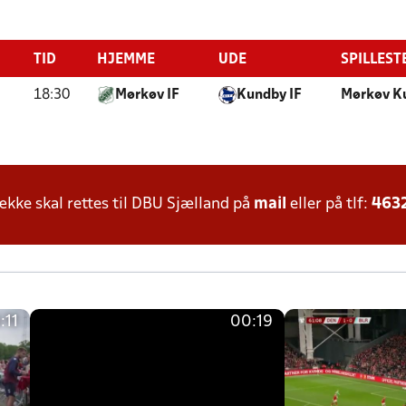
TID
HJEMME
UDE
SPILLEST
18:30
Mørkøv IF
Kundby IF
Mørkøv K
ke skal rettes til DBU Sjælland på
mail
eller på tlf:
463
:11
00:19