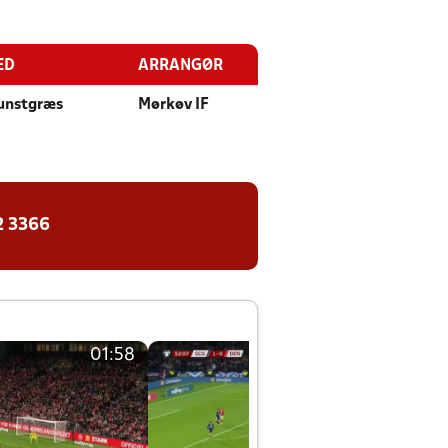
ED
ARRANGØR
unstgræs
Mørkøv IF
2 3366
01:58
01:58