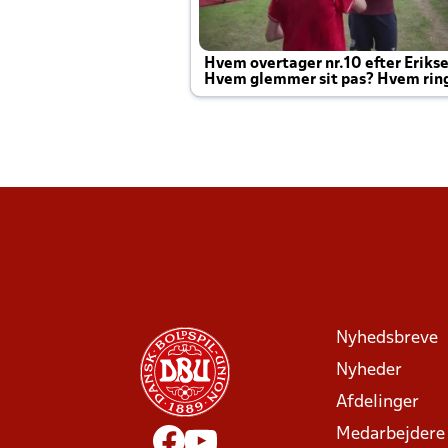
Hvem overtager nr.10 efter Eriks
Hvem glemmer sit pas? Hvem rin
Joachim altid til efter kampe?
Nyhedsbreve
Nyheder
Afdelinger
Medarbejdere