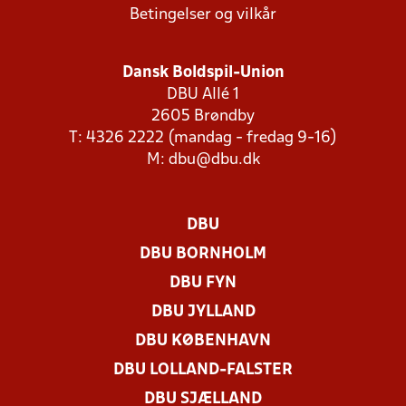
Betingelser og vilkår
Dansk Boldspil-Union
DBU Allé 1
2605 Brøndby
T: 4326 2222 (mandag - fredag 9-16)
M:
dbu@dbu.dk
DBU
DBU BORNHOLM
DBU FYN
DBU JYLLAND
DBU KØBENHAVN
DBU LOLLAND-FALSTER
DBU SJÆLLAND