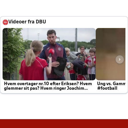
Videoer fra DBU
Hvem overtager nr.10 efter Eriksen? Hvem
Ung vs. Gamm
glemmer sit pas? Hvem ringer Joachim
#football
altid til efter kampe?