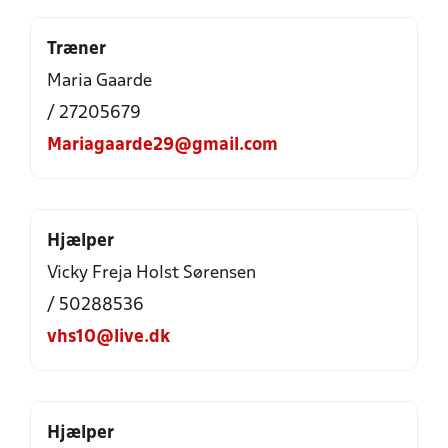
Træner
Maria Gaarde
/ 27205679
Mariagaarde29@gmail.com
Hjælper
Vicky Freja Holst Sørensen
/ 50288536
vhs10@live.dk
Hjælper