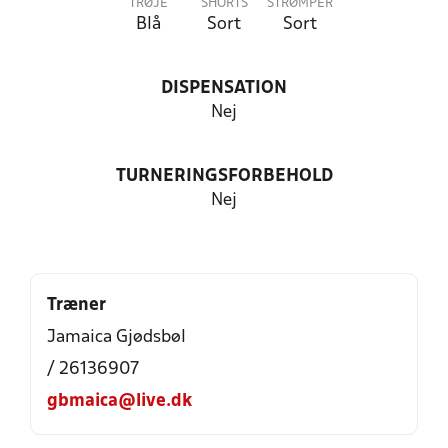
TRØJE
SHORTS
STRØMPER
Blå
Sort
Sort
DISPENSATION
Nej
TURNERINGSFORBEHOLD
Nej
Træner
Jamaica Gjødsbøl
/ 26136907
gbmaica@live.dk