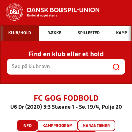
Hvad vil du søge efter?
KLUB/HOLD
RÆKKE
SPILLESTED
KAMP
INDHOLD OG NYHEDER
Find en klub eller et hold
STILLINGER, RESULTATER, KLUBBER OG
HOLD
FC GOG FODBOLD
U6 Dr (2020) 3:3 Stævne 1 - Sø. 19/4, Pulje 20
INFO
KAMPPROGRAM
KARANTÆNER