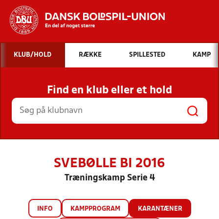
Hvad vil du søge efter?
KLUB/HOLD
RÆKKE
SPILLESTED
KAMP
INDHOLD OG NYHEDER
Find en klub eller et hold
STILLINGER, RESULTATER, KLUBBER OG
HOLD
SVEBØLLE BI 2016
Træningskamp Serie 4
INFO
KAMPPROGRAM
KARANTÆNER