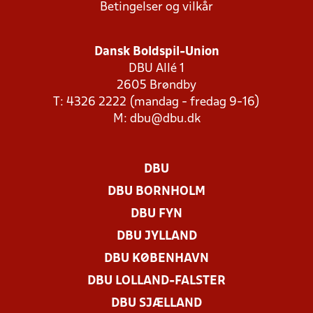
Betingelser og vilkår
Dansk Boldspil-Union
DBU Allé 1
2605 Brøndby
T: 4326 2222 (mandag - fredag 9-16)
M:
dbu@dbu.dk
DBU
DBU BORNHOLM
DBU FYN
DBU JYLLAND
DBU KØBENHAVN
DBU LOLLAND-FALSTER
DBU SJÆLLAND