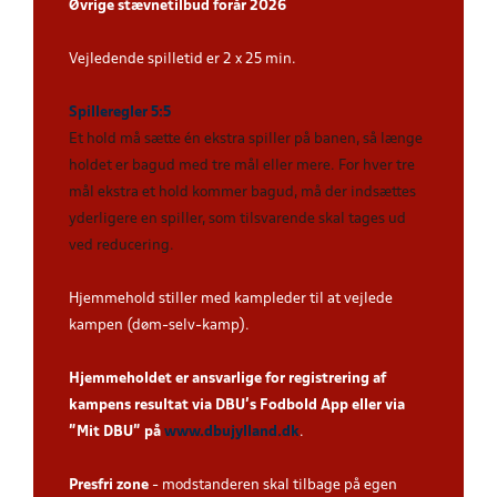
Øvrige stævnetilbud forår 2026
Vejledende spilletid er 2 x 25 min.
Spilleregler 5:5
Et hold må sætte én ekstra spiller på banen, så længe
holdet er bagud med tre mål eller mere. For hver tre
mål ekstra et hold kommer bagud, må der indsættes
yderligere en spiller, som tilsvarende skal tages ud
ved reducering
.
Hjemmehold stiller med kampleder til at vejlede
kampen (døm-selv-kamp).
Hjemmeholdet er ansvarlige for registrering af
kampens resultat via DBU’s Fodbold App eller via
”Mit DBU” på
www.dbujylland.dk
.
Presfri zone
- modstanderen skal tilbage på egen