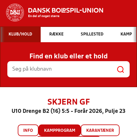
Hvad vil du søge efter?
KLUB/HOLD
RÆKKE
SPILLESTED
KAMP
INDHOLD OG NYHEDER
Find en klub eller et hold
STILLINGER, RESULTATER, KLUBBER OG
HOLD
SKJERN GF
U10 Drenge B2 (16) 5:5 - Forår 2026, Pulje 23
INFO
KAMPPROGRAM
KARANTÆNER