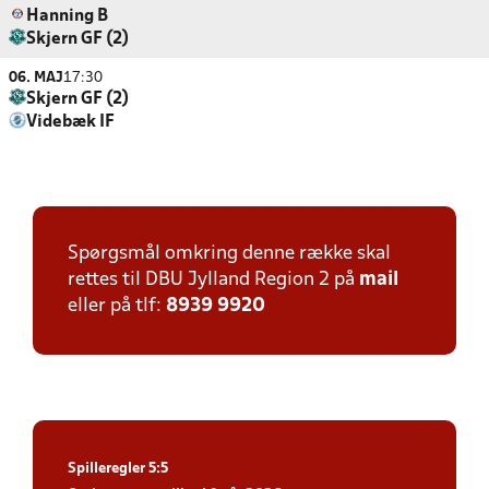
Hanning B
Skjern GF (2)
06. MAJ
17:30
Skjern GF (2)
Videbæk IF
Spørgsmål omkring denne række skal
rettes til DBU Jylland Region 2 på
mail
eller på tlf:
8939 9920
Spilleregler 5:5