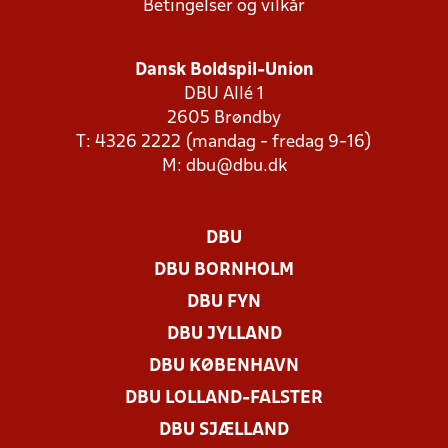
Betingelser og vilkår
Dansk Boldspil-Union
DBU Allé 1
2605 Brøndby
T: 4326 2222 (mandag - fredag 9-16)
M:
dbu@dbu.dk
DBU
DBU BORNHOLM
DBU FYN
DBU JYLLAND
DBU KØBENHAVN
DBU LOLLAND-FALSTER
DBU SJÆLLAND