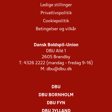
Ledige stillinger
Privatlivspolitik
Cookiepolitik
Betingelser og vilkår
Dansk Boldspil-Union
DBU Allé 1
2605 Brøndby
T: 4326 2222 (mandag - fredag 9-16)
M:
dbu@dbu.dk
DBU
DBU BORNHOLM
DBU FYN
DBU JYLLAND