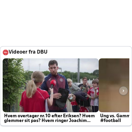
Videoer fra DBU
Hvem overtager nr.10 efter Eriksen? Hvem
Ung vs. Gamm
glemmer sit pas? Hvem ringer Joachim
#football
altid til efter kampe?