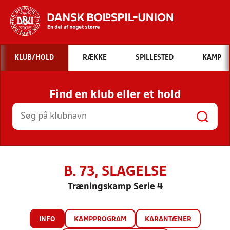
Hvad vil du søge efter?
KLUB/HOLD
RÆKKE
SPILLESTED
KAMP
INDHOLD OG NYHEDER
Find en klub eller et hold
STILLINGER, RESULTATER, KLUBBER OG
HOLD
B. 73, SLAGELSE
Træningskamp Serie 4
INFO
KAMPPROGRAM
KARANTÆNER