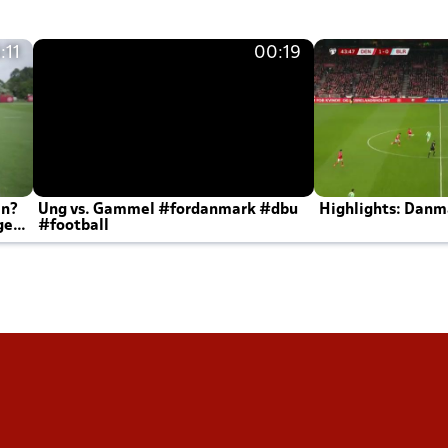
:11
00:19
en?
Ung vs. Gammel #fordanmark #dbu
Highlights: Danma
ger
#football