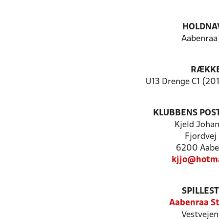
HOLDNA
Aabenraa
RÆKK
U13 Drenge C1 (201
KLUBBENS POS
Kjeld Joha
Fjordvej
6200 Aabe
kjjo@hotma
SPILLES
Aabenraa S
Vestvejen