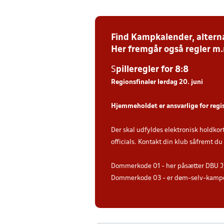
Find Kampkalender, alterna
Her fremgår også regler m
S
piller
egler for 8:8
Regionsfinaler lørdag 20. juni
Hjemmeholdet er ansvarlige for regi
Der skal udfyldes elektronisk holdkor
officials. Kontakt din klub såfremt d
Dommerkode 01 - her påsætter DBU J
Dommerkode 03 - er døm-selv-kampe 