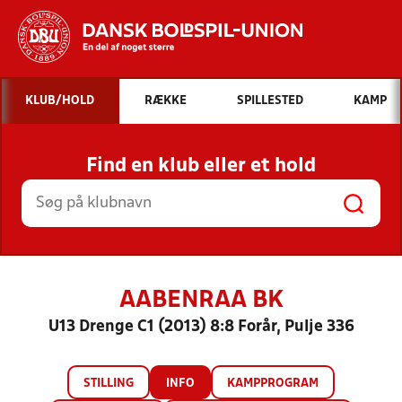
Hvad vil du søge efter?
KLUB/HOLD
RÆKKE
SPILLESTED
KAMP
INDHOLD OG NYHEDER
Find en klub eller et hold
STILLINGER, RESULTATER, KLUBBER OG
HOLD
AABENRAA BK
U13 Drenge C1 (2013) 8:8 Forår, Pulje 336
STILLING
INFO
KAMPPROGRAM