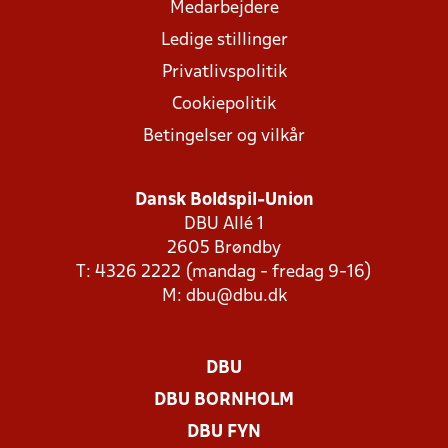
Medarbejdere
Ledige stillinger
Privatlivspolitik
Cookiepolitik
Betingelser og vilkår
Dansk Boldspil-Union
DBU Allé 1
2605 Brøndby
T: 4326 2222 (mandag - fredag 9-16)
M:
dbu@dbu.dk
DBU
DBU BORNHOLM
DBU FYN