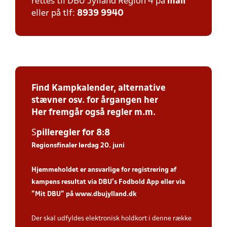
rettes til DBU Jylland Region 4 på
mail
eller på tlf:
8939 9940
Find Kampkalender, alternative
stævner osv. for årgangen her
Her fremgår også regler m.m.
S
piller
egler for 8:8
Regionsfinaler lørdag 20. juni
Hjemmeholdet er ansvarlige for registrering af
kampens resultat via DBU’s Fodbold App eller via
”Mit DBU” på
www.dbujylland.dk
.
Der skal udfyldes elektronisk holdkort i denne række