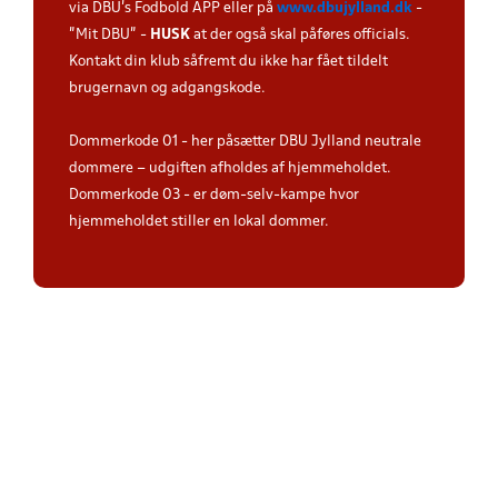
via DBU's Fodbold APP eller på
www.dbujylland.dk
-
"Mit DBU" -
HUSK
at der også skal påføres officials.
Kontakt din klub såfremt du ikke har fået tildelt
brugernavn og adgangskode.
Dommerkode 01 - her påsætter DBU Jylland neutrale
dommere – udgiften afholdes af hjemmeholdet.
Dommerkode 03 - er døm-selv-kampe hvor
hjemmeholdet stiller en lokal dommer.